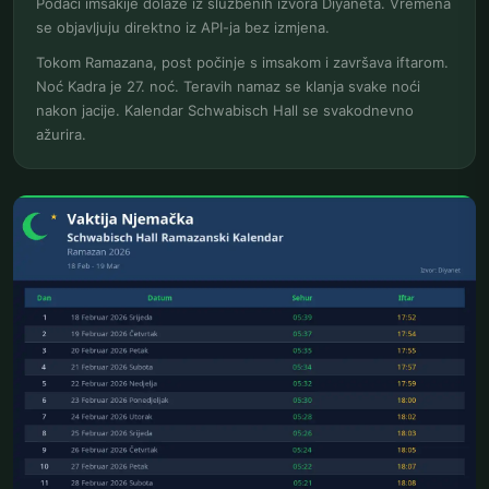
Podaci imsakije dolaze iz službenih izvora Diyaneta. Vremena
se objavljuju direktno iz API-ja bez izmjena.
Tokom Ramazana, post počinje s imsakom i završava iftarom.
Noć Kadra je 27. noć. Teravih namaz se klanja svake noći
nakon jacije. Kalendar Schwabisch Hall se svakodnevno
ažurira.