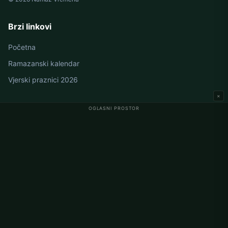
Brzi linkovi
Početna
Ramazanski kalendar
Vjerski praznici 2026
×
OGLASNI PROSTOR
Namaz vremena u Njemačkoj
Berlin namaz vremena
Hamburg namaz vremena
München namaz vremena
Köln namaz vremena
Frankfurt namaz vremena