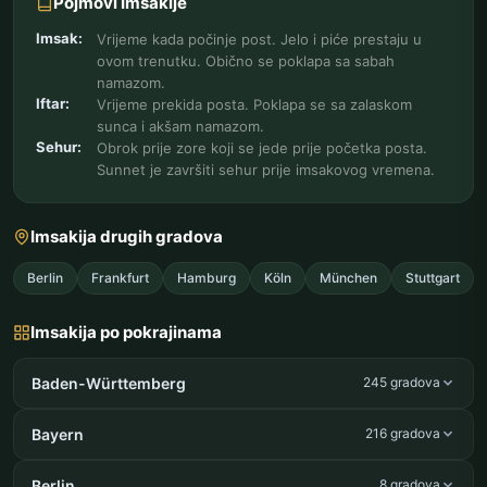
Pojmovi Imsakije
Imsak:
Vrijeme kada počinje post. Jelo i piće prestaju u
ovom trenutku. Obično se poklapa sa sabah
namazom.
Iftar:
Vrijeme prekida posta. Poklapa se sa zalaskom
sunca i akšam namazom.
Sehur:
Obrok prije zore koji se jede prije početka posta.
Sunnet je završiti sehur prije imsakovog vremena.
Imsakija drugih gradova
Berlin
Frankfurt
Hamburg
Köln
München
Stuttgart
Imsakija po pokrajinama
Baden-Württemberg
245 gradova
Bayern
216 gradova
Berlin
8 gradova