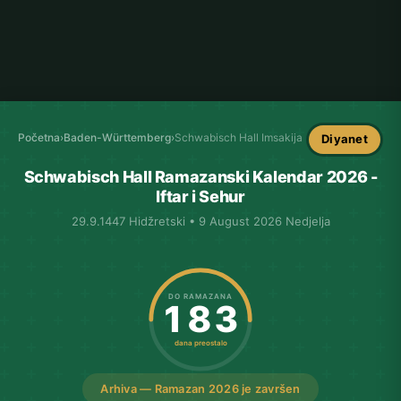
Početna
›
Baden-Württemberg
›
Schwabisch Hall Imsakija
Diyanet
Schwabisch Hall Ramazanski Kalendar 2026 -
Iftar i Sehur
29.9.1447 Hidžretski • 9 August 2026 Nedjelja
DO RAMAZANA
183
dana preostalo
Arhiva — Ramazan 2026 je završen