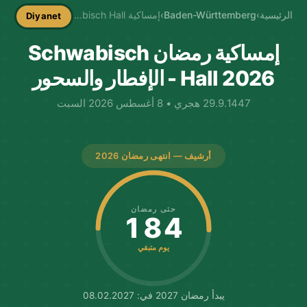
الرئيسية
›
Baden-Württemberg
›
إمساكية Schwabisch Hall
Diyanet
إمساكية رمضان Schwabisch
Hall 2026 - الإفطار والسحور
29.9.1447 هجري • 8 أغسطس 2026 السبت
أرشيف — انتهى رمضان 2026
حتى رمضان
184
يوم متبقي
يبدأ رمضان 2027 في: 08.02.2027