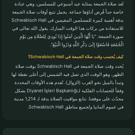
تُعد صلاة الجمعة بمثابة عيد أسبوعي للمسلمين، وهي عبادة
خاصة جداً فُرض أداؤها جماعة. يحمل تتبع أوقات صلاة الجمعة
بدقة أهمية كبيرة للمسلمين المقيمين في Schwabisch Hall
للاستفادة من بركات هذا الوقت المبارك. يقول الله تعالى في
سورة الجمعة: "يَا أَيُّهَا الَّذِينَ آمَنُوا إِذَا نُودِيَ لِلصَّلَاةِ مِن يَوْمِ
الْجُمُعَةِ فَاسْعَوْا إِلَىٰ ذِكْرِ اللَّهِ وَذَرُوا الْبَيْعَ".
كيف يُحسب وقت صلاة الجمعة في Schwabisch Hall؟
يُحدد وقت صلاة الجمعة في Schwabisch Hall بوقت صلاة
الظهر، وهو الوقت الذي تصل فيه الشمس إلى أعلى نقطة لها
وتبدأ بالميل نحو الغرب (الزوال). تُقدم هذه الأوقات المحددة
وفقاً للحسابات الفلكية لـDiyanet İşleri Başkanlığı بشكل
محدّث على موقعنا. نتابع مواقيت الصلاة بدقة لـ 1,214 مدينة
في عموم ألمانيا ولجميع مناطق Schwabisch Hall.