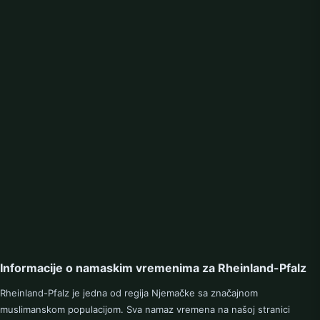
L
Lahnstein
Landau in der Pfalz
Landstuhl
Ludwigshafen
Lustadt
M
Maikammer
Mainz
Maxdorf
Mayen
Montabaur
Mutterstadt
N
Nassau
Neustadt A.d. Weinstrasse
Informacije o namaskim vremenima za Rheinland-Pfalz
Neuwied
Rheinland-Pfalz je jedna od regija Njemačke sa značajnom
O
muslimanskom populacijom. Sva namaz vremena na našoj stranici