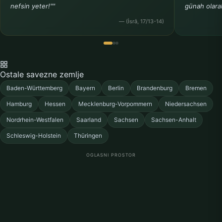
Germersheim
Gerolstein
nefsin yeter!""
günah olara
— (İsrâ, 17/13-14)
Grunstadt
Gurnstadt
H
Hachenburg
Hohr-Grenzhausen
Ostale savezne zemlje
I
Baden-Württemberg
Bayern
Berlin
Brandenburg
Bremen
Ingelheim
Hamburg
Hessen
Mecklenburg-Vorpommern
Niedersachsen
J
Nordrhein-Westfalen
Saarland
Sachsen
Sachsen-Anhalt
Junkerath
Schleswig-Holstein
Thüringen
K
OGLASNI PROSTOR
Kaisersesch
Kaiserslautern
Kirn
Koblenz
Konz