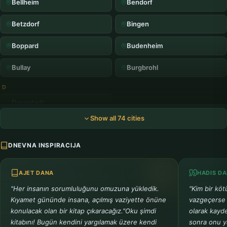
Bellheim
Bendorf
Betzdorf
Bingen
Boppard
Budenheim
Bullay
Burgbrohl
D
Dannstadt
Show all 74 cities
E
Eisenberg
Emmelshausen
DNEVNA INSPIRACIJA
Ettringen
AJET DANA
HADIS D
F
"Her insanın sorumluluğunu omuzuna yükledik.
"Kim bir kö
Frankenthal
Furthen
Kıyamet gününde insana, açılmış vaziyette önüne
vazgeçerse A
konulacak olan bir kitap çıkaracağız."Oku şimdi
olarak kayd
G
kitabını! Bugün kendini yargılamak üzere kendi
sonra onu y