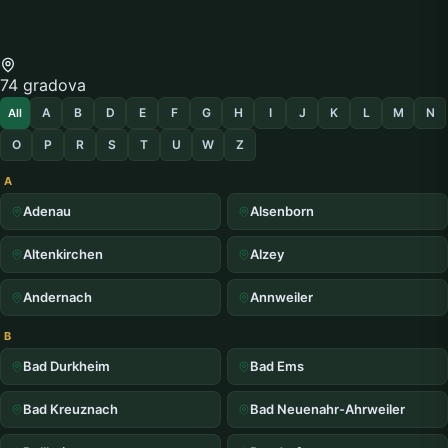
74 gradova
A
B
D
E
F
G
H
I
J
K
L
M
N
All
O
P
R
S
T
U
W
Z
A
Adenau
Alsenborn
Altenkirchen
Alzey
Andernach
Annweiler
B
Bad Durkheim
Bad Ems
Bad Kreuznach
Bad Neuenahr-Ahrweiler