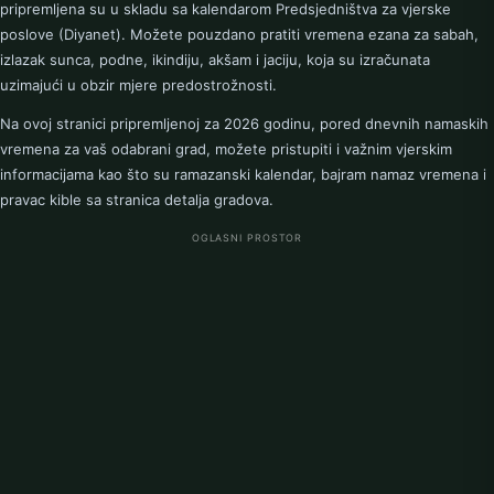
Oggersheimh
pripremljena su u skladu sa kalendarom Predsjedništva za vjerske
poslove (Diyanet). Možete pouzdano pratiti vremena ezana za sabah,
P
izlazak sunca, podne, ikindiju, akšam i jaciju, koja su izračunata
Pirmasens
uzimajući u obzir mjere predostrožnosti.
Na ovoj stranici pripremljenoj za 2026 godinu, pored dnevnih namaskih
R
vremena za vaš odabrani grad, možete pristupiti i važnim vjerskim
Ransbach-Baumbach
Remagen
informacijama kao što su ramazanski kalendar, bajram namaz vremena i
pravac kible sa stranica detalja gradova.
Rennerod
Rockenhausen
OGLASNI PROSTOR
Rudesheim
Rulzheim
S
Schifferstadt
Selters
Simmern
Sinzig
Speyer
Sprendlingen
T