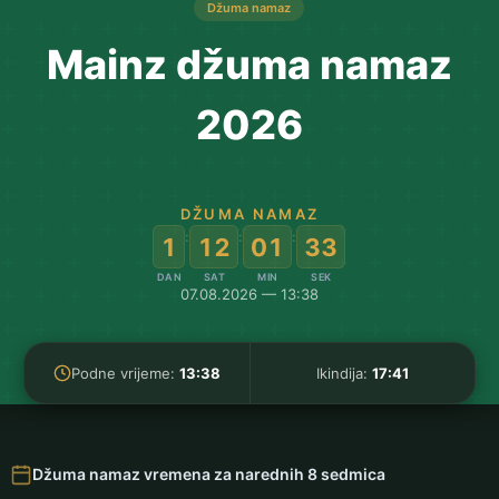
Džuma namaz
Mainz džuma namaz
2026
DŽUMA NAMAZ
:
:
:
1
12
01
32
DAN
SAT
MIN
SEK
07.08.2026 — 13:38
Podne vrijeme:
13:38
Ikindija:
17:41
Džuma namaz vremena za narednih 8 sedmica