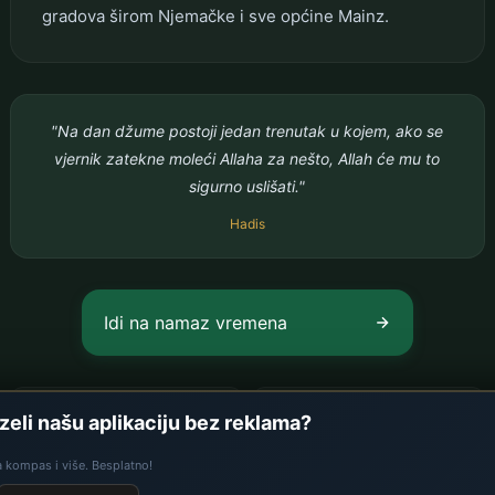
gradova širom Njemačke i sve općine Mainz.
"Na dan džume postoji jedan trenutak u kojem, ako se
vjernik zatekne moleći Allaha za nešto, Allah će mu to
sigurno uslišati."
Hadis
Idi na namaz vremena
Ramazanski kalendar
zeli našu aplikaciju bez reklama?
Namaz vremena Mainz
Mainz
a kompas i više. Besplatno!