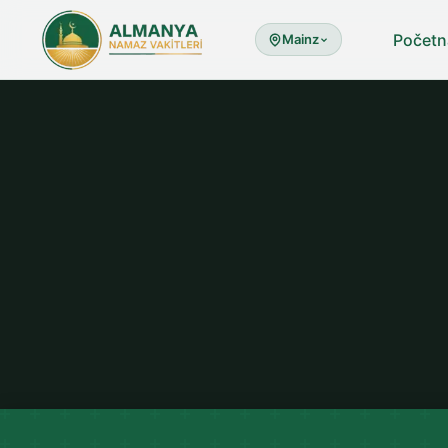
Početn
Mainz