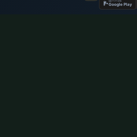
GET IT ON
Google Play
Namaz Vremena
Brzi linko
Najažurnija namaz vremena, vjerski sadržaji
Početna