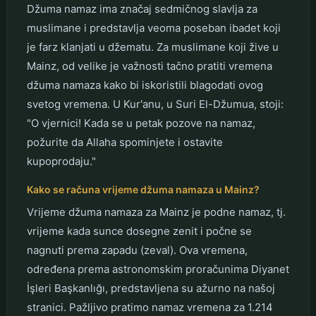
Džuma namaz ima značaj sedmičnog slavlja za
muslimane i predstavlja veoma poseban ibadet koji
je farz klanjati u džematu. Za muslimane koji žive u
Mainz, od velike je važnosti tačno pratiti vremena
džuma namaza kako bi iskoristili blagodati ovog
svetog vremena. U Kur'anu, u Suri El-Džumua, stoji:
"O vjernici! Kada se u petak pozove na namaz,
požurite da Allaha spominjete i ostavite
kupoprodaju."
Kako se računa vrijeme džuma namaza u Mainz?
Vrijeme džuma namaza za Mainz je podne namaz, tj.
vrijeme kada sunce dosegne zenit i počne se
nagnuti prema zapadu (zeval). Ova vremena,
određena prema astronomskim proračunima Diyanet
İşleri Başkanlığı, predstavljena su ažurno na našoj
stranici. Pažljivo pratimo namaz vremena za 1.214