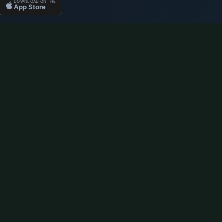
DOWNLOAD ON THE
App Store
OGLASNI PROSTOR
vi
Namaz vremena u Njem
Berlin namaz vremena