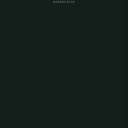
WERBEFLÄCHE