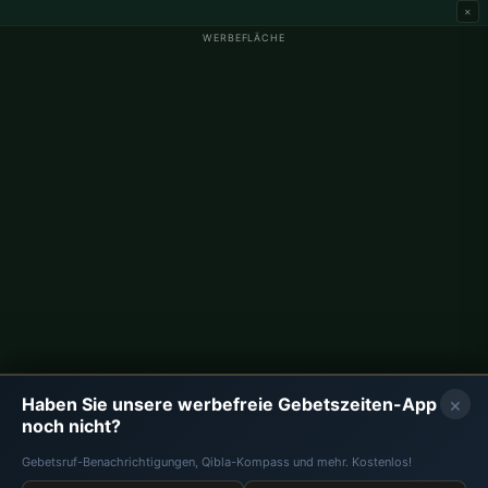
×
WERBEFLÄCHE
Gebetszeiten Deutschland
Gebetszeiten Berlin
Gebetszeiten Hamburg
Gebetszeiten München
Gebetszeiten Köln
Gebetszeiten Frankfurt
Unternehmen
Über uns
Kontakt
×
Haben Sie unsere werbefreie Gebetszeiten-App
Datenschutzrichtlinie
noch nicht?
Gebetsruf-Benachrichtigungen, Qibla-Kompass und mehr. Kostenlos!