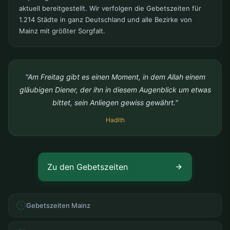
aktuell bereitgestellt. Wir verfolgen die Gebetszeiten für
1.214 Städte in ganz Deutschland und alle Bezirke von
Mainz mit größter Sorgfalt.
"Am Freitag gibt es einen Moment, in dem Allah einem
gläubigen Diener, der ihn in diesem Augenblick um etwas
bittet, sein Anliegen gewiss gewährt."
Hadith
Zu den Gebetszeiten
Gebetszeiten Mainz