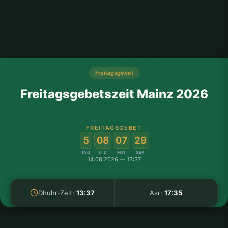
Freitagsgebet
Freitagsgebetszeit Mainz 2026
FREITAGSGEBET
:
:
:
5
08
07
29
TAG
STD
MIN
SEK
14.08.2026 — 13:37
Dhuhr-Zeit:
13:37
Asr:
17:35