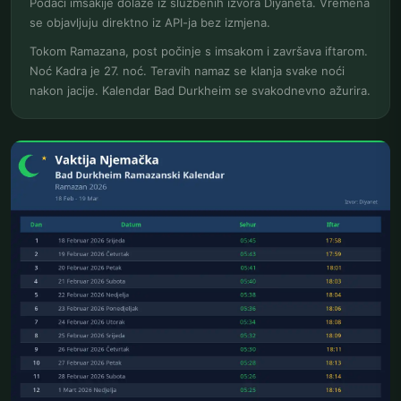
Podaci imsakije dolaze iz službenih izvora Diyaneta. Vremena
se objavljuju direktno iz API-ja bez izmjena.
Tokom Ramazana, post počinje s imsakom i završava iftarom.
Noć Kadra je 27. noć. Teravih namaz se klanja svake noći
nakon jacije. Kalendar Bad Durkheim se svakodnevno ažurira.