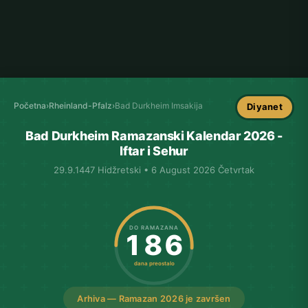
Početna
›
Rheinland-Pfalz
›
Bad Durkheim Imsakija
Diyanet
Bad Durkheim Ramazanski Kalendar 2026 -
Iftar i Sehur
29.9.1447 Hidžretski • 6 August 2026 Četvrtak
DO RAMAZANA
186
dana preostalo
Arhiva — Ramazan 2026 je završen