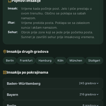
Pojmovi Imsakije
Imsak:
Vrijeme kada počinje post. Jelo i piće prestaju u
ovom trenutku. Obično se poklapa sa sabah
namazom.
Iftar:
Vrijeme prekida posta. Poklapa se sa zalaskom
sunca i akšam namazom.
Sehur:
Obrok prije zore koji se jede prije početka posta.
Sunnet je završiti sehur prije imsakovog vremena.
Imsakija drugih gradova
Berlin
Frankfurt
Hamburg
Köln
München
Stuttgart
Imsakija po pokrajinama
Baden-Württemberg
245 gradova
Bayern
216 gradova
Berlin
8 gradova