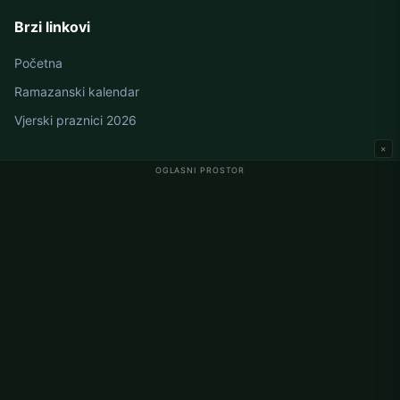
Brzi linkovi
Početna
Ramazanski kalendar
Vjerski praznici 2026
×
OGLASNI PROSTOR
Namaz vremena u Njemačkoj
Berlin namaz vremena
Hamburg namaz vremena
München namaz vremena
Köln namaz vremena
Frankfurt namaz vremena
Korporativno