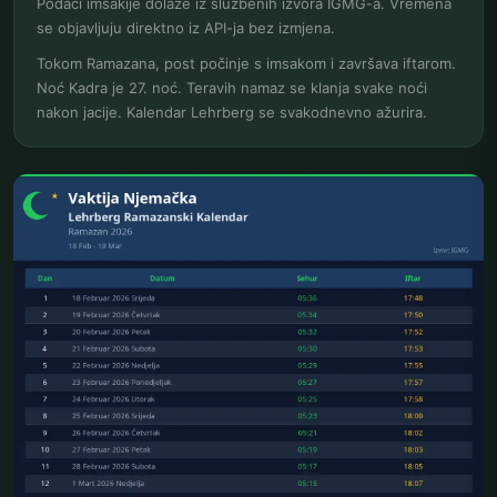
Podaci imsakije dolaze iz službenih izvora IGMG-a. Vremena
se objavljuju direktno iz API-ja bez izmjena.
Tokom Ramazana, post počinje s imsakom i završava iftarom.
Noć Kadra je 27. noć. Teravih namaz se klanja svake noći
nakon jacije. Kalendar Lehrberg se svakodnevno ažurira.