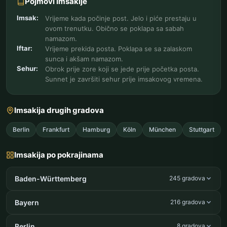
Pojmovi Imsakije
Imsak:
Vrijeme kada počinje post. Jelo i piće prestaju u
ovom trenutku. Obično se poklapa sa sabah
namazom.
Iftar:
Vrijeme prekida posta. Poklapa se sa zalaskom
sunca i akšam namazom.
Sehur:
Obrok prije zore koji se jede prije početka posta.
Sunnet je završiti sehur prije imsakovog vremena.
Imsakija drugih gradova
Berlin
Frankfurt
Hamburg
Köln
München
Stuttgart
Imsakija po pokrajinama
Baden-Württemberg
245 gradova
Bayern
216 gradova
Berlin
8 gradova