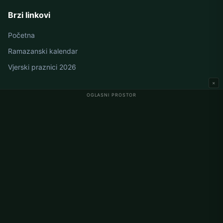
Brzi linkovi
Početna
Ramazanski kalendar
Vjerski praznici 2026
×
OGLASNI PROSTOR
Namaz vremena u Njemačkoj
Berlin namaz vremena
Hamburg namaz vremena
München namaz vremena
Köln namaz vremena
Frankfurt namaz vremena
Korporativno