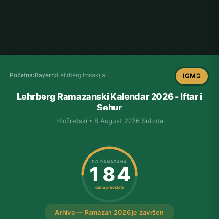
Početna
›
Bayern
›
Lehrberg Imsakija
IGMG
Lehrberg Ramazanski Kalendar 2026 - Iftar i
Sehur
Hidžretski • 8 August 2026 Subota
DO RAMAZANA
184
dana preostalo
Arhiva — Ramazan 2026 je završen