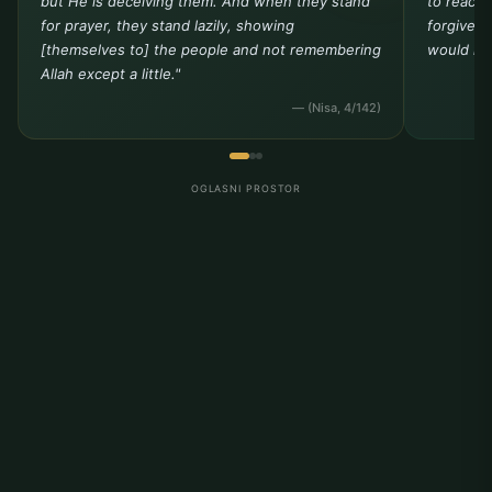
but He is deceiving them. And when they stand
to reach 
for prayer, they stand lazily, showing
forgivene
[themselves to] the people and not remembering
would not
Allah except a little."
— (Nisa, 4/142)
OGLASNI PROSTOR