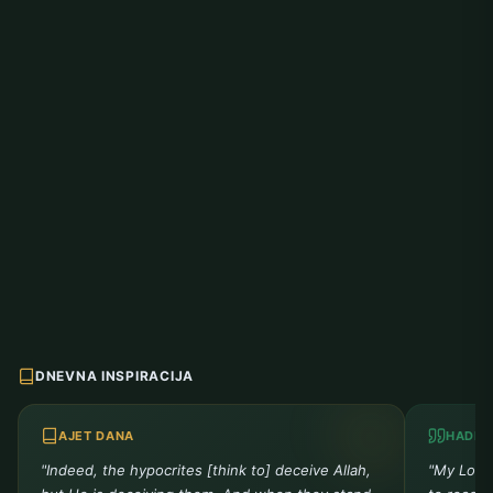
DNEVNA INSPIRACIJA
AJET DANA
HADIS
"Indeed, the hypocrites [think to] deceive Allah,
"My Lord 