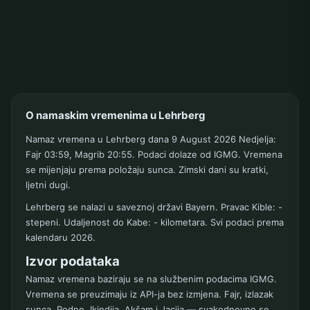
O namaskim vremenima u Lehrberg
Namaz vremena u Lehrberg dana 9 August 2026 Nedjelja:
Fajr 03:59, Magrib 20:55. Podaci dolaze od IGMG. Vremena
se mijenjaju prema položaju sunca. Zimski dani su kratki,
ljetni dugi.
Lehrberg se nalazi u saveznoj državi Bayern. Pravac Kible: -
stepeni. Udaljenost do Kabe: - kilometara. Svi podaci prema
kalendaru 2026.
Izvor podataka
Namaz vremena baziraju se na službenim podacima IGMG.
Vremena se preuzimaju iz API-ja bez izmjena. Fajr, izlazak
sunca, Podne, Ikindija, Akšam i Jacija — svakodnevno se