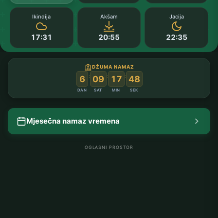
Ikindija
Akšam
Jacija
17:31
20:55
22:35
DŽUMA NAMAZ
:
:
:
6
09
17
48
DAN
SAT
MIN
SEK
Mjesečna namaz vremena
OGLASNI PROSTOR