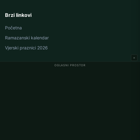
Brzi linkovi
Početna
Ramazanski kalendar
Vjerski praznici 2026
×
OGLASNI PROSTOR
Namaz vremena u Njemačkoj
Berlin namaz vremena
Hamburg namaz vremena
München namaz vremena
Köln namaz vremena
Frankfurt namaz vremena