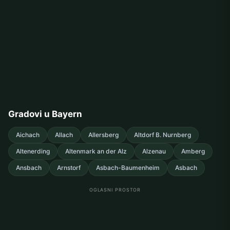
Gradovi u Bayern
Aichach
Allach
Allersberg
Altdorf B. Nurnberg
Altenerding
Altenmark an der Alz
Alzenau
Amberg
Ansbach
Arnstorf
Asbach-Baumenheim
Asbach
OGLASNI PROSTOR