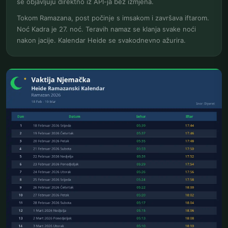
se objavljuju direktno iz API-ja bez izmjena.
Tokom Ramazana, post počinje s imsakom i završava iftarom.
Noć Kadra je 27. noć. Teravih namaz se klanja svake noći
nakon jacije. Kalendar Heide se svakodnevno ažurira.