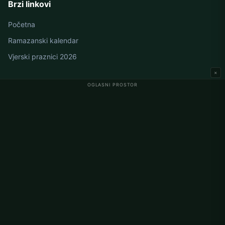
Brzi linkovi
Početna
Ramazanski kalendar
Vjerski praznici 2026
×
OGLASNI PROSTOR
Namaz vremena u Njemačkoj
Berlin namaz vremena
Hamburg namaz vremena
München namaz vremena
Köln namaz vremena
Frankfurt namaz vremena
Korporativno