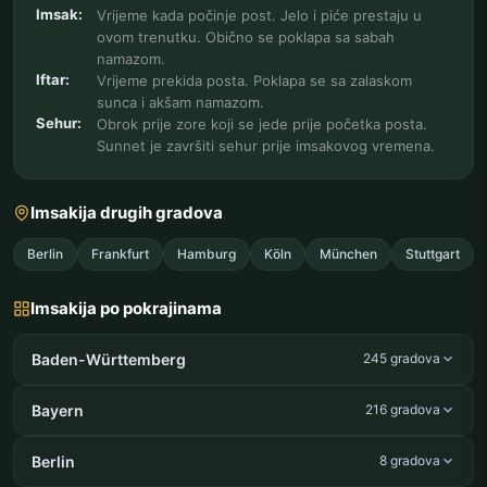
Imsak:
Vrijeme kada počinje post. Jelo i piće prestaju u
ovom trenutku. Obično se poklapa sa sabah
namazom.
Iftar:
Vrijeme prekida posta. Poklapa se sa zalaskom
sunca i akšam namazom.
Sehur:
Obrok prije zore koji se jede prije početka posta.
Sunnet je završiti sehur prije imsakovog vremena.
Imsakija drugih gradova
Berlin
Frankfurt
Hamburg
Köln
München
Stuttgart
Imsakija po pokrajinama
Baden-Württemberg
245 gradova
Bayern
216 gradova
Berlin
8 gradova