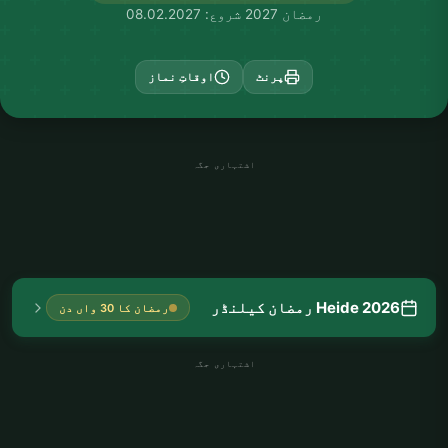
رمضان 2027 شروع: 08.02.2027
پرنٹ
اوقاتِ نماز
اشتہاری جگہ
Heide 2026 رمضان کیلنڈر
رمضان کا 30 واں دن
اشتہاری جگہ