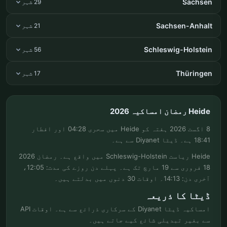
Sachsen
29 شہر
Sachsen-Anhalt
21 شہر
Schleswig-Holstein
56 شہر
Thüringen
17 شہر
Heide رمضان امساکیہ 2026
8 اگست 2026 ہفتہ کو Heide میں سحری 04:28 اور افطار
18:41 ہے۔ ڈیٹا Diyanet سے ہے۔
Heide ریاست Schleswig-Holstein میں واقع ہے۔ رمضان 2026
18 فروری سے 19 مارچ تک ہے۔ پہلے دن روزے کی مدت: 12:05،
آخری دن: 14:13۔ اوقات 30 دنوں میں بدلتے ہیں۔
ڈیٹا کا ذریعہ
امساکیہ ڈیٹا Diyanet کے سرکاری ذرائع سے ہے۔ اوقات API
سے بغیر تبدیلی شائع کیے جاتے ہیں۔