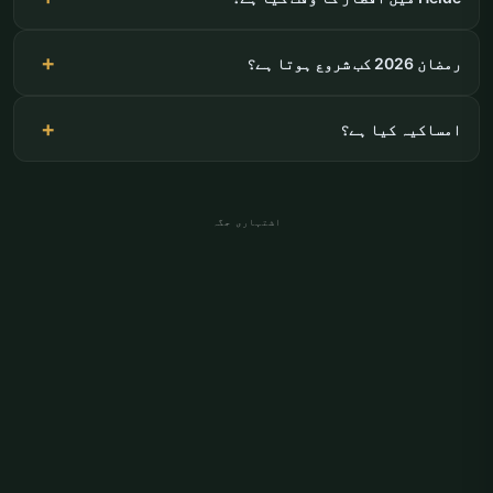
رمضان 2026 کب شروع ہوتا ہے؟
امساکیہ کیا ہے؟
اشتہاری جگہ