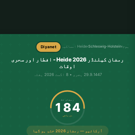
ہوم
›
Schleswig-Holstein
›
Heide امساکیہ
Diyanet
رمضان کیلنڈر Heide 2026 - افطار اور سحری
اوقات
29.9.1447 ہجری • 8 اگست 2026 ہفتہ
رمضان تک
184
دن باقی
آرکائیو — رمضان 2026 ختم ہو گیا