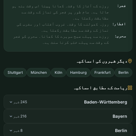
فجر:
روزے کے آغاز کا وقت۔ کھانا پینا اس وقت بند ہو
جاتا ہے۔ عام طور پر فجر کی نماز کے وقت سے
مطابقت رکھتا ہے۔
افطار:
روزہ کھولنے کا وقت۔ غروب آفتاب اور مغرب کی
نماز کے وقت سے مطابقت رکھتا ہے۔
سحری:
روزے سے پہلے صبح سویرے کا کھانا۔ سحری کو فجر
کے وقت سے پہلے ختم کرنا سنت ہے۔
دیگر شہروں کی امساکیہ
Stuttgart
München
Köln
Hamburg
Frankfurt
Berlin
ریاست کے مطابق امساکیہ
Baden-Württemberg
245 شہر
Bayern
216 شہر
Berlin
8 شہر