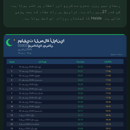
رمضان میں روزہ سحری سے شروع اور افطار پر ختم ہوتا ہے۔
شبِ قدر 27ویں رات ہے۔ تراویح ہر رات عشاء کے بعد پڑھی
جاتی ہے۔ Heide کا کیلنڈر روزانہ اپ ڈیٹ ہوتا ہے۔