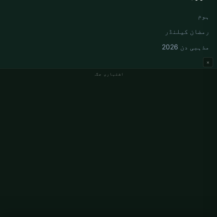
ہوم
رمضان کیلنڈر
مذہبی دن 2026
×
اشتہاری جگہ
جرمنی نماز کے اوقات
Berlin نماز کے اوقات
Hamburg نماز کے اوقات
München نماز کے اوقات
Köln نماز کے اوقات
Frankfurt نماز کے اوقات
ادارہ جاتی
ہمارے بارے میں