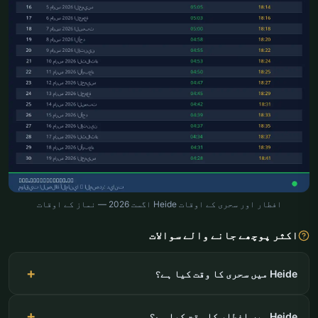
افطار اور سحری کے اوقات Heide اگست 2026 — نماز کے اوقات
اکثر پوچھے جانے والے سوالات
Heide میں سحری کا وقت کیا ہے؟
Heide میں افطار کا وقت کیا ہے؟