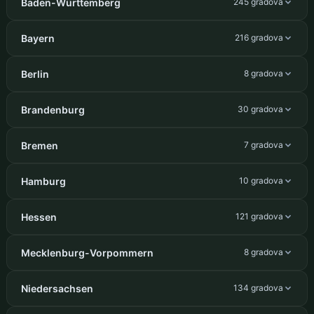
Baden-Württemberg
245 gradova
Bayern
216 gradova
Berlin
8 gradova
Brandenburg
30 gradova
Bremen
7 gradova
Hamburg
10 gradova
Hessen
121 gradova
Mecklenburg-Vorpommern
8 gradova
Niedersachsen
134 gradova