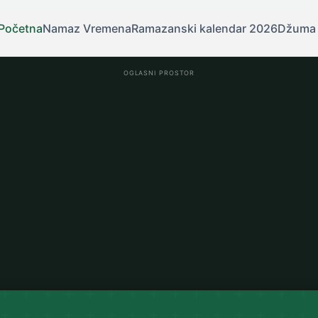
Početna
Namaz Vremena
Ramazanski kalendar 2026
Džuma
OGLASNI PROSTOR