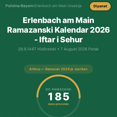
Početna
›
Bayern
›
Erlenbach am Main Imsakija
Diyanet
Erlenbach am Main
Ramazanski Kalendar 2026
- Iftar i Sehur
29.9.1447 Hidžretski • 7 August 2026 Petak
Arhiva — Ramazan 2026 je završen
DO RAMAZANA
185
dana preostalo