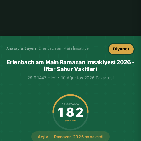
Anasayfa
›
Bayern
›
Erlenbach am Main İmsakiye
Diyanet
Erlenbach am Main Ramazan İmsakiyesi 2026 -
İftar Sahur Vakitleri
29.9.1447 Hicri • 10 Ağustos 2026 Pazartesi
RAMAZAN'A
182
gün kaldı
Arşiv — Ramazan 2026 sona erdi