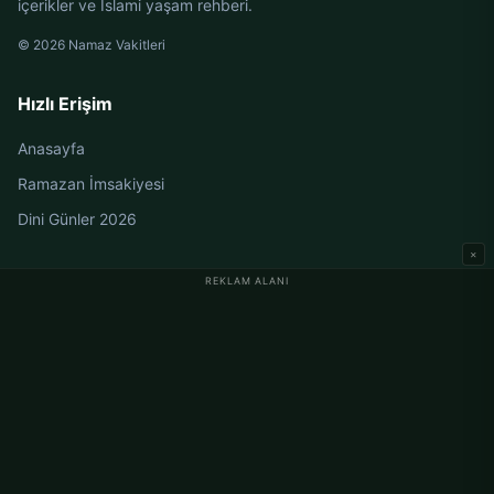
içerikler ve İslami yaşam rehberi.
© 2026 Namaz Vakitleri
Hızlı Erişim
Anasayfa
Ramazan İmsakiyesi
Dini Günler 2026
×
REKLAM ALANI
Almanya Namaz Vakitleri
Berlin Namaz Vakitleri
Hamburg Namaz Vakitleri
München Namaz Vakitleri
Köln Namaz Vakitleri
Frankfurt Namaz Vakitleri