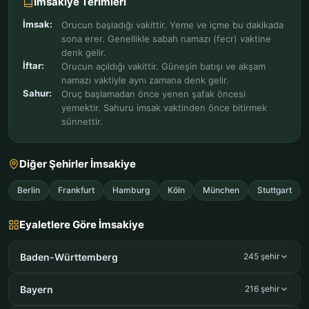
İmsakiye Terimleri
İmsak:
Orucun başladığı vakittir. Yeme ve içme bu dakikada
sona erer. Genellikle sabah namazı (fecr) vaktine
denk gelir.
İftar:
Orucun açıldığı vakittir. Güneşin batışı ve akşam
namazı vaktiyle aynı zamana denk gelir.
Sahur:
Oruç başlamadan önce yenen şafak öncesi
yemektir. Sahuru imsak vaktinden önce bitirmek
sünnettir.
Diğer Şehirler İmsakiye
Berlin
Frankfurt
Hamburg
Köln
München
Stuttgart
Eyaletlere Göre İmsakiye
Baden-Württemberg
245 şehir
Bayern
216 şehir