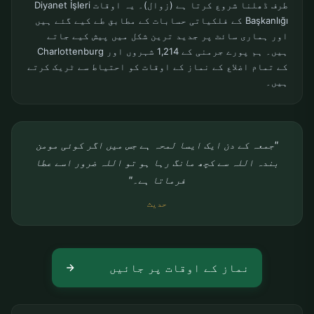
طرف ڈھلنا شروع کرتا ہے (زوال)۔ یہ اوقات Diyanet İşleri
Başkanlığı کے فلکیاتی حسابات کے مطابق طے کیے گئے ہیں
اور ہماری سائٹ پر جدید ترین شکل میں پیش کیے جاتے
ہیں۔ ہم پورے جرمنی کے 1,214 شہروں اور Charlottenburg
کے تمام اضلاع کے نماز کے اوقات کو احتیاط سے ٹریک کرتے
ہیں۔
"جمعہ کے دن ایک ایسا لمحہ ہے جس میں اگر کوئی مومن
بندہ اللہ سے کچھ مانگ رہا ہو تو اللہ ضرور اسے عطا
فرماتا ہے۔"
حدیث
نماز کے اوقات پر جائیں