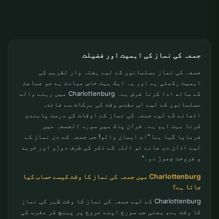
جمعہ کی نماز کی اہمیت اور فضیلت
جمعہ کی نماز مسلمانوں کے لیے ہفتہ وار تقریب کی
اہمیت رکھتی ہے اور یہ ایک بہت خاص عبادت ہے جو جماعت
کے ساتھ ادا کرنا فرض ہے۔ Charlottenburg میں رہنے والے
مسلمانوں کے لیے اس مقدس وقت کی برکات سے فائدہ
اٹھانے کے لیے جمعہ کی نماز کے اوقات کی درست پابندی
کرنا بہت اہم ہے۔ قرآن پاک میں سورۃ الجمعہ میں
فرمایا گیا ہے: "اے ایمان والو! جب جمعہ کے دن نماز کے
لیے اذان دی جائے تو اللہ کے ذکر کی طرف دوڑو اور خرید
و فروخت چھوڑ دو۔"
Charlottenburg میں جمعہ کی نماز کا وقت کیسے حساب کیا
جاتا ہے؟
Charlottenburg کے لیے جمعہ کی نماز کا وقت ظہر کی نماز
کا وقت ہے، یعنی جب سورج اپنے عروج پر پہنچ کر مغرب کی