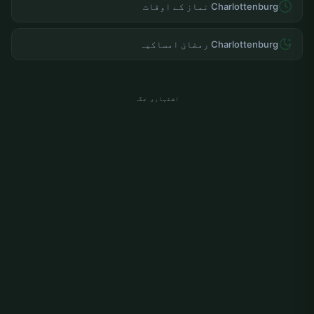
Charlottenburg نماز کے اوقات
Charlottenburg رمضان امساکیہ
اشتہاری جگہ