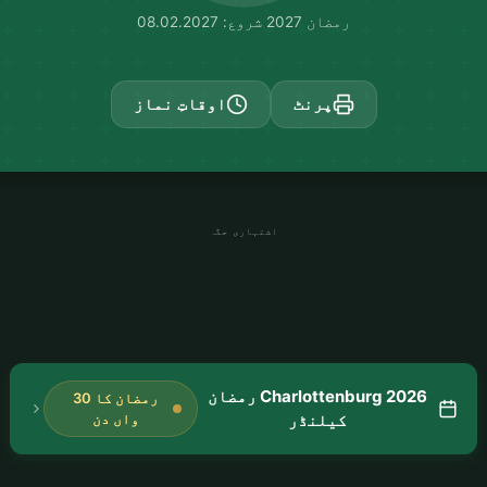
رمضان 2027 شروع: 08.02.2027
پرنٹ
اوقاتِ نماز
اشتہاری جگہ
Charlottenburg 2026 رمضان
رمضان کا 30
کیلنڈر
واں دن