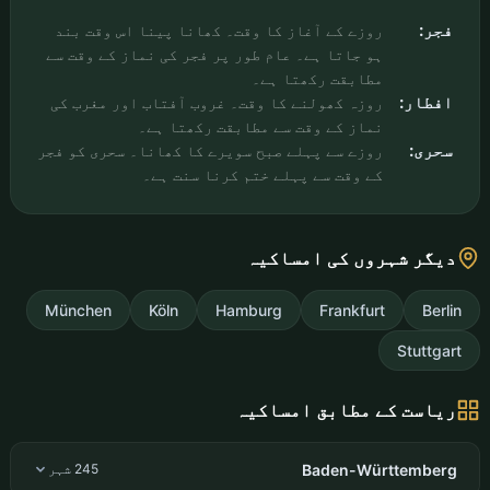
فجر:
روزے کے آغاز کا وقت۔ کھانا پینا اس وقت بند
ہو جاتا ہے۔ عام طور پر فجر کی نماز کے وقت سے
مطابقت رکھتا ہے۔
افطار:
روزہ کھولنے کا وقت۔ غروب آفتاب اور مغرب کی
نماز کے وقت سے مطابقت رکھتا ہے۔
سحری:
روزے سے پہلے صبح سویرے کا کھانا۔ سحری کو فجر
کے وقت سے پہلے ختم کرنا سنت ہے۔
دیگر شہروں کی امساکیہ
München
Köln
Hamburg
Frankfurt
Berlin
Stuttgart
ریاست کے مطابق امساکیہ
Baden-Württemberg
245 شہر