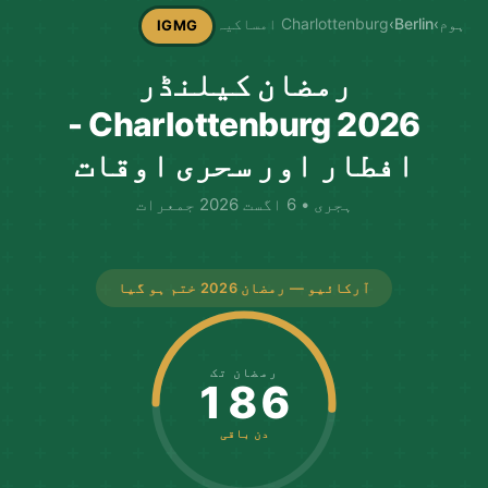
ہوم
›
Berlin
›
Charlottenburg امساکیہ
IGMG
رمضان کیلنڈر
Charlottenburg 2026 -
افطار اور سحری اوقات
ہجری • 6 اگست 2026 جمعرات
آرکائیو — رمضان 2026 ختم ہو گیا
رمضان تک
186
دن باقی