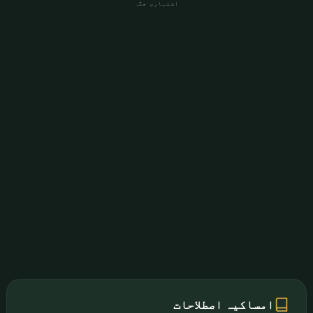
اشتہاری جگہ
امساکیہ اصطلاحات