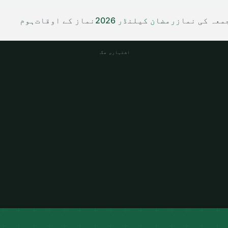
معہ کی نماز
رمضان کیلنڈر 2026
نماز کے اوقات
ہوم
اشتہاری جگہ