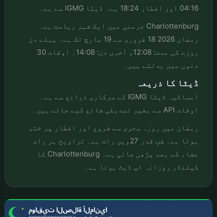
04:16 اور افطار 18:24 ہے۔ ڈیٹا IGMG سے ہے۔
Charlottenburg جرمنی میں ایک شہر ریاست ہے۔
رمضان 2026 18 فروری سے 19 مارچ تک ہے۔ پہلے دن
روزے کی مدت: 12:08، آخری دن: 14:08۔ اوقات 30
دنوں میں بدلتے ہیں۔
ڈیٹا کا ذریعہ
امساکیہ ڈیٹا IGMG کے سرکاری ذرائع سے ہے۔
اوقات API سے بغیر تبدیلی شائع کیے جاتے ہیں۔
رمضان میں روزہ سحری سے شروع اور افطار پر ختم
ہوتا ہے۔ شبِ قدر 27ویں رات ہے۔ تراویح ہر رات
عشاء کے بعد پڑھی جاتی ہے۔ Charlottenburg کا
کیلنڈر روزانہ اپ ڈیٹ ہوتا ہے۔