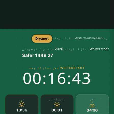
ہوم
›
Hessen
›
Weiterstadt نماز کے اوقات
Diyanet
Weiterstadt نماز کے اوقات 2026 – اذان ٹائم جرمنی
27 Safer 1448
WEITERSTADT فجر نماز کا وقت
00:16:42
فجر
طلوع آفتاب
ظہر
13:36
06:01
04:06