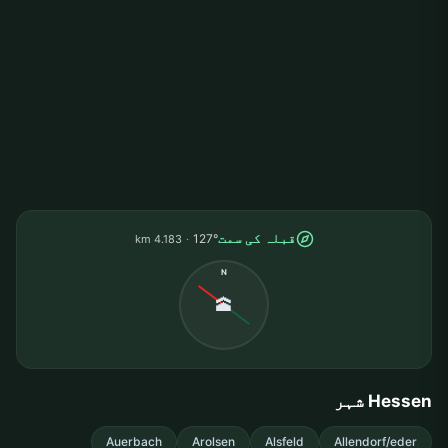
قبلہ کی سمت
127°
4.183 km
N
🕋
Hessen شہر
Auerbach
Arolsen
Alsfeld
Allendorf/eder