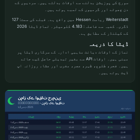
سورج کی پوزیشن بدلنے سے اوقات بدلتے ہیں۔ سردیوں کے
دن چھوٹے اور گرمیوں کے لمبے ہوتے ہیں۔
Weiterstadt ریاست Hessen میں واقع ہے۔ قبلے کی سمت: 127
ڈگری۔ کعبہ سے فاصلہ: 4.183 کلومیٹر۔ تمام ڈیٹا 2026
کے کیلنڈر کے مطابق ہے۔
ڈیٹا کا ذریعہ
نماز کے اوقات دیانت مذہبی ادارہ کے سرکاری ڈیٹا پر
مبنی ہیں۔ اوقات API سے بغیر تبدیلی حاصل کیے جاتے
ہیں۔ فجر، طلوع، ظہر، عصر، مغرب اور عشاء روزانہ اپ
ڈیٹ ہوتے ہیں۔