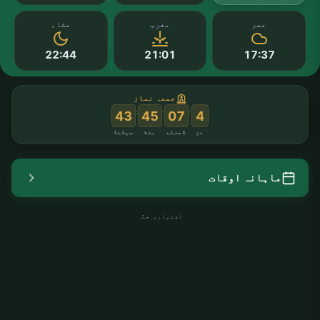
عصر
مغرب
عشاء
22:44
21:01
17:37
جمعہ نماز
:
:
:
42
45
07
4
دن
گھنٹے
منٹ
سیکنڈ
ماہانہ اوقات
اشتہاری جگہ