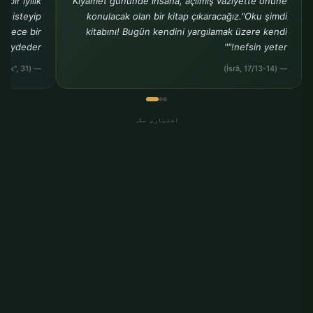
bir iyilik
Kıyamet gününde insana, açılmış vaziyette önüne
ak isteyip
konulacak olan bir kitap çıkaracağız."Oku şimdi
sadece bir
kitabını! Bugün kendini yargılamak üzere kendi
kaydeder."
nefsin yeter!""
— (Buhârî, "Rikâk", 31)
— (İsrâ, 17/13-14)
اشتہاری جگہ