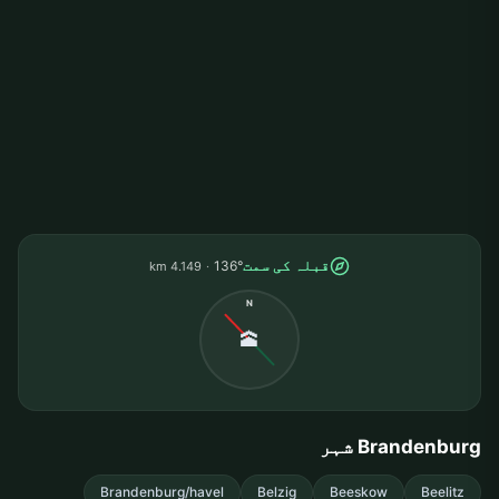
قبلہ کی سمت
136°
4.149 km
N
🕋
Brandenburg شہر
Brandenburg/havel
Belzig
Beeskow
Beelitz