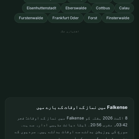
Eisenhuttenstadt
Eberswalde
Cottbus
Calau
Furstenwalde
Frankfurt Oder
Forst
Finsterwalde
اشتہاری جگہ
Falkense میں نماز کے اوقات کے بارے میں
8 اگست 2026 ہفتہ کو Falkense میں نماز کے اوقات: فجر
03:42، مغرب 20:56۔ ڈیٹا دیانت مذہبی ادارہ سے ہے۔
سورج کی پوزیشن بدلنے سے اوقات بدلتے ہیں۔ سردیوں کے
دن چھوٹے اور گرمیوں کے لمبے ہوتے ہیں۔