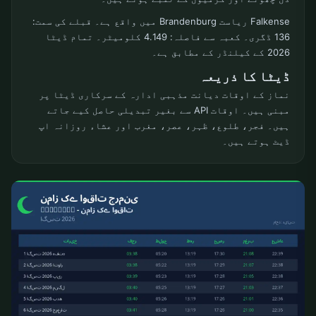
Falkense ریاست Brandenburg میں واقع ہے۔ قبلے کی سمت:
136 ڈگری۔ کعبہ سے فاصلہ: 4.149 کلومیٹر۔ تمام ڈیٹا
2026 کے کیلنڈر کے مطابق ہے۔
ڈیٹا کا ذریعہ
نماز کے اوقات دیانت مذہبی ادارہ کے سرکاری ڈیٹا پر
مبنی ہیں۔ اوقات API سے بغیر تبدیلی حاصل کیے جاتے
ہیں۔ فجر، طلوع، ظہر، عصر، مغرب اور عشاء روزانہ اپ
ڈیٹ ہوتے ہیں۔