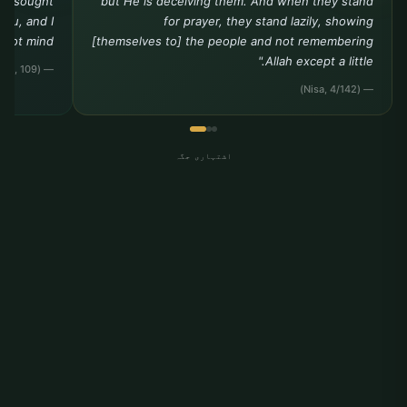
you sought
but He is deceiving them. And when they stand
you, and I
for prayer, they stand lazily, showing
ot mind."""
[themselves to] the people and not remembering
Allah except a little."
— (Tirmidhi, Da?awat, 109)
— (Nisa, 4/142)
اشتہاری جگہ