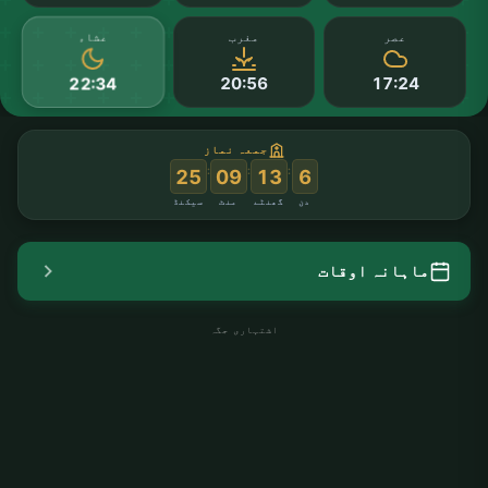
عشاء
عصر
مغرب
20:56
17:24
22:34
جمعہ نماز
:
:
:
24
09
13
6
دن
گھنٹے
منٹ
سیکنڈ
ماہانہ اوقات
اشتہاری جگہ