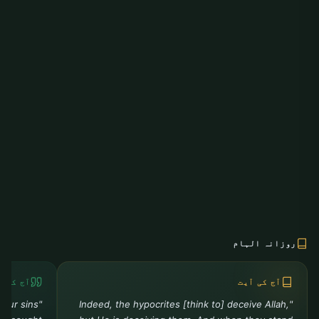
روزانہ الہام
آج کی آیت
آج کی ح
your sins
"Indeed, the hypocrites [think to] deceive Allah,