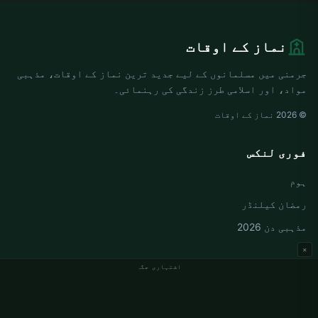
نماز کے اوقات
جرمنی میں مسلمانوں کے لیے جدید ترین نماز کے اوقات، مذہبی
مواد، اور اسلامی طرز زندگی کی رہنمائی۔
© 2026 نماز کے اوقات
فوری لنکس
ہوم
رمضان کیلنڈر
مذہبی دن 2026
×
اشتہاری جگہ
جرمنی نماز کے اوقات
Berlin نماز کے اوقات