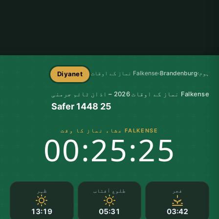
ہوم
›
Brandenburg
›
Falkense نماز کے اوقات
Diyanet
Falkense نماز کے اوقات 2026 – اذان ٹائم جرمنی
25 Safer 1448
FALKENSE عشاء نماز کا وقت
00:25:24
فجر
طلوع آفتاب
ظہر
13:19
05:31
03:42