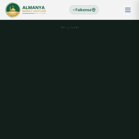
Falkense
اشتہاری جگہ