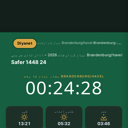
ہوم
›
Brandenburg
›
Brandenburg/havel نماز کے اوقات
Diyanet
Brandenburg/havel نماز کے اوقات 2026 – اذان ٹائم جرمنی
24 Safer 1448
BRANDENBURG/HAVEL عشاء نماز کا وقت
00:24:27
فجر
طلوع آفتاب
ظہر
13:21
05:32
03:46