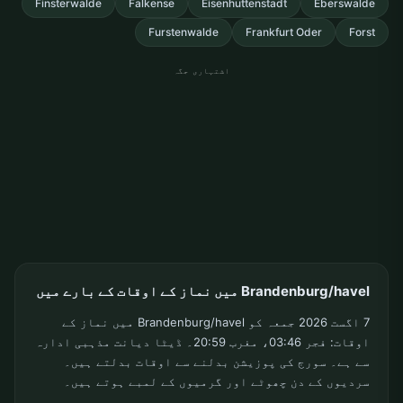
Finsterwalde
Falkense
Eisenhuttenstadt
Eberswalde
Furstenwalde
Frankfurt Oder
Forst
اشتہاری جگہ
Brandenburg/havel میں نماز کے اوقات کے بارے میں
7 اگست 2026 جمعہ کو Brandenburg/havel میں نماز کے
اوقات: فجر 03:46، مغرب 20:59۔ ڈیٹا دیانت مذہبی ادارہ
سے ہے۔ سورج کی پوزیشن بدلنے سے اوقات بدلتے ہیں۔
سردیوں کے دن چھوٹے اور گرمیوں کے لمبے ہوتے ہیں۔