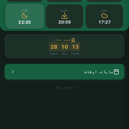
عشاء
عصر
مغرب
20:59
17:27
22:35
جمعہ نماز
:
:
27
10
13
گھنٹے
منٹ
سیکنڈ
ماہانہ اوقات
اشتہاری جگہ