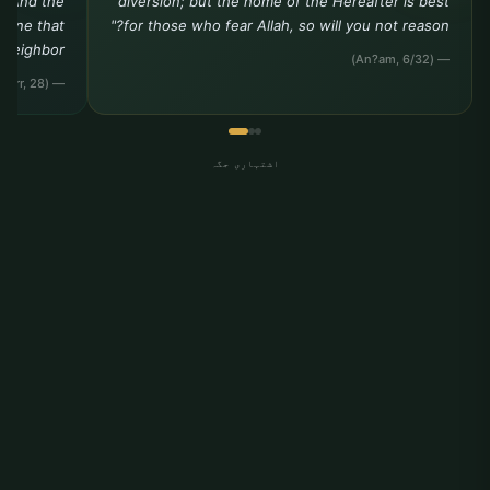
. And the
diversion; but the home of the Hereafter is best
e one that
for those who fear Allah, so will you not reason?"
 neighbor."
— (An?am, 6/32)
— (Tirmidhi, Birr, 28)
اشتہاری جگہ