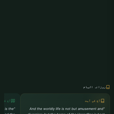
روزانہ الہام
آج کی آیت
آج کی ح
ah is the
"And the worldly life is not but amusement and