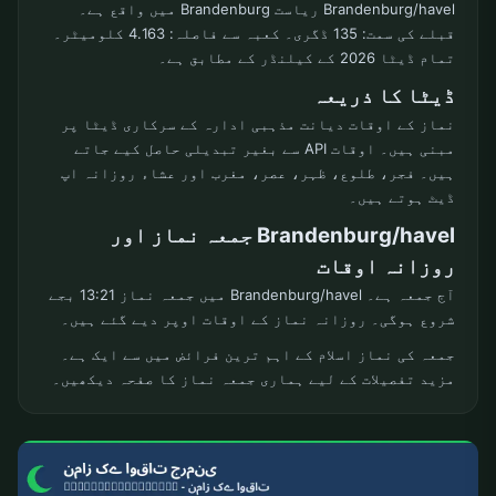
Brandenburg/havel ریاست Brandenburg میں واقع ہے۔
قبلے کی سمت: 135 ڈگری۔ کعبہ سے فاصلہ: 4.163 کلومیٹر۔
تمام ڈیٹا 2026 کے کیلنڈر کے مطابق ہے۔
ڈیٹا کا ذریعہ
نماز کے اوقات دیانت مذہبی ادارہ کے سرکاری ڈیٹا پر
مبنی ہیں۔ اوقات API سے بغیر تبدیلی حاصل کیے جاتے
ہیں۔ فجر، طلوع، ظہر، عصر، مغرب اور عشاء روزانہ اپ
ڈیٹ ہوتے ہیں۔
Brandenburg/havel جمعہ نماز اور
روزانہ اوقات
آج جمعہ ہے۔ Brandenburg/havel میں جمعہ نماز 13:21 بجے
شروع ہوگی۔ روزانہ نماز کے اوقات اوپر دیے گئے ہیں۔
جمعہ کی نماز اسلام کے اہم ترین فرائض میں سے ایک ہے۔
مزید تفصیلات کے لیے ہماری جمعہ نماز کا صفحہ دیکھیں۔