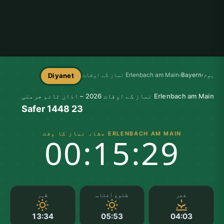
ہوم
›
Bayern
›
Erlenbach am Main نماز کے اوقات
Diyanet
Erlenbach am Main نماز کے اوقات 2026 – اذان ٹائم جرمنی
23 Safer 1448
ERLENBACH AM MAIN عشاء نماز کا وقت
00:15:28
فجر
طلوع آفتاب
ظہر
13:34
05:53
04:03