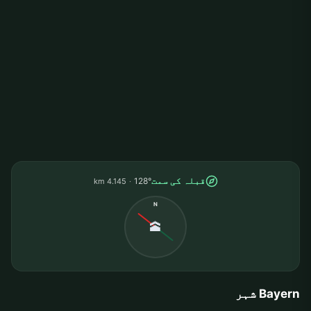
قبلہ کی سمت
128°
4.145 km
N
🕋
Bayern شہر