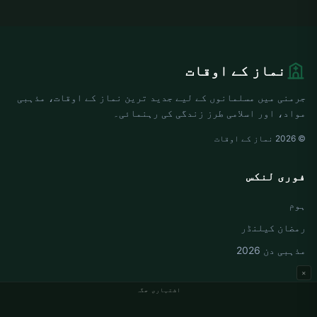
نماز کے اوقات
جرمنی میں مسلمانوں کے لیے جدید ترین نماز کے اوقات، مذہبی
مواد، اور اسلامی طرز زندگی کی رہنمائی۔
© 2026 نماز کے اوقات
فوری لنکس
ہوم
رمضان کیلنڈر
مذہبی دن 2026
×
اشتہاری جگہ
جرمنی نماز کے اوقات