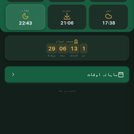
عشاء
عصر
مغرب
21:06
17:38
22:43
جمعہ نماز
:
:
:
28
06
13
1
دن
گھنٹے
منٹ
سیکنڈ
ماہانہ اوقات
اشتہاری جگہ