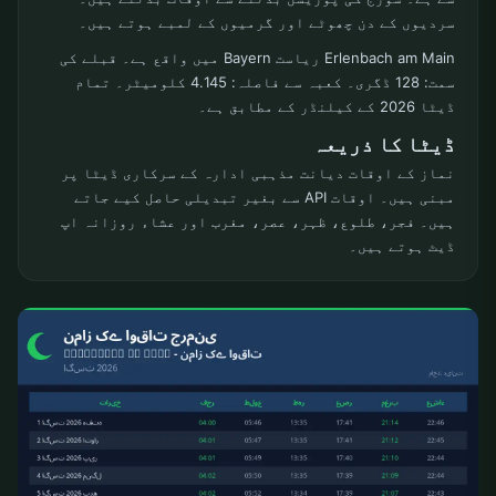
سردیوں کے دن چھوٹے اور گرمیوں کے لمبے ہوتے ہیں۔
Erlenbach am Main ریاست Bayern میں واقع ہے۔ قبلے کی
سمت: 128 ڈگری۔ کعبہ سے فاصلہ: 4.145 کلومیٹر۔ تمام
ڈیٹا 2026 کے کیلنڈر کے مطابق ہے۔
ڈیٹا کا ذریعہ
نماز کے اوقات دیانت مذہبی ادارہ کے سرکاری ڈیٹا پر
مبنی ہیں۔ اوقات API سے بغیر تبدیلی حاصل کیے جاتے
ہیں۔ فجر، طلوع، ظہر، عصر، مغرب اور عشاء روزانہ اپ
ڈیٹ ہوتے ہیں۔