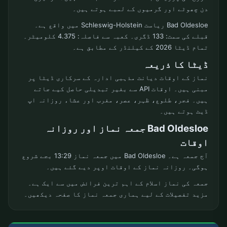
دن چھوٹے اور گرمیوں کے لمبے ہوتے ہیں۔
Bad Oldesloe ریاست Schleswig-Holstein میں واقع ہے۔
قبلے کی سمت: 133 ڈگری۔ کعبہ سے فاصلہ: 4.375 کلومیٹر۔
تمام ڈیٹا 2026 کے کیلنڈر کے مطابق ہے۔
ڈیٹا کا ذریعہ
نماز کے اوقات دیانت مذہبی ادارہ کے سرکاری ڈیٹا پر
مبنی ہیں۔ اوقات API سے بغیر تبدیلی حاصل کیے جاتے
ہیں۔ فجر، طلوع، ظہر، عصر، مغرب اور عشاء روزانہ اپ
ڈیٹ ہوتے ہیں۔
Bad Oldesloe جمعہ نماز اور روزانہ
اوقات
آج جمعہ ہے۔ Bad Oldesloe میں جمعہ نماز 13:29 بجے شروع
ہوگی۔ روزانہ نماز کے اوقات اوپر دیے گئے ہیں۔
جمعہ کی نماز اسلام کے اہم ترین فرائض میں سے ایک ہے۔
مزید تفصیلات کے لیے ہماری جمعہ نماز کا صفحہ دیکھیں۔