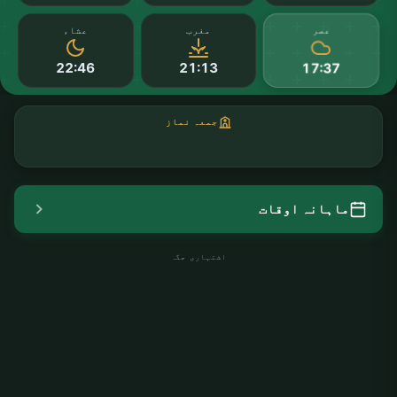
عصر
مغرب
عشاء
22:46
21:13
17:37
جمعہ نماز
ماہانہ اوقات
اشتہاری جگہ