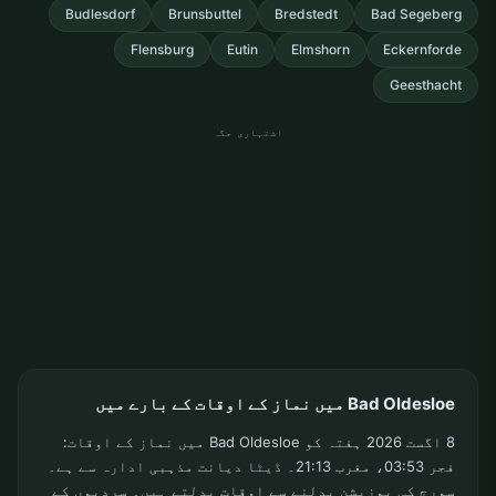
Budlesdorf
Brunsbuttel
Bredstedt
Bad Segeberg
Flensburg
Eutin
Elmshorn
Eckernforde
Geesthacht
اشتہاری جگہ
Bad Oldesloe میں نماز کے اوقات کے بارے میں
8 اگست 2026 ہفتہ کو Bad Oldesloe میں نماز کے اوقات:
فجر 03:53، مغرب 21:13۔ ڈیٹا دیانت مذہبی ادارہ سے ہے۔
سورج کی پوزیشن بدلنے سے اوقات بدلتے ہیں۔ سردیوں کے