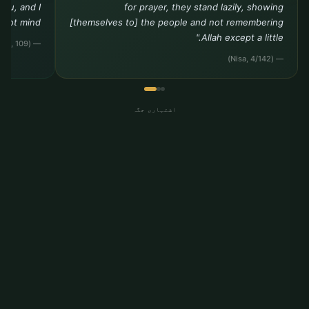
you, and I
for prayer, they stand lazily, showing
ot mind."""
[themselves to] the people and not remembering
Allah except a little."
— (Tirmidhi, Da?awat, 109)
— (Nisa, 4/142)
اشتہاری جگہ