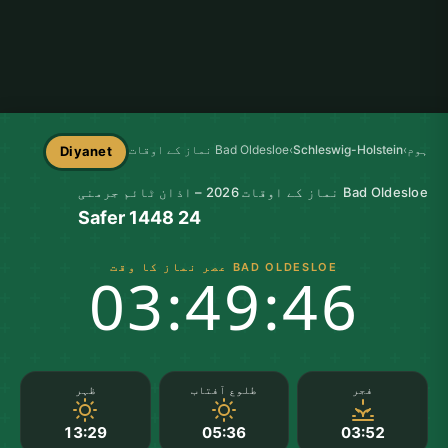
ہوم
›
Schleswig-Holstein
›
Bad Oldesloe نماز کے اوقات
Diyanet
Bad Oldesloe نماز کے اوقات 2026 – اذان ٹائم جرمنی
24 Safer 1448
BAD OLDESLOE عصر نماز کا وقت
03:49:45
فجر
طلوع آفتاب
ظہر
13:29
05:36
03:52