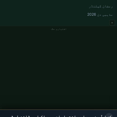
رمضان کیلنڈر
مذہبی دن 2026
×
اشتہاری جگہ
جرمنی نماز کے اوقات
Berlin نماز کے اوقات
Hamburg نماز کے اوقات
München نماز کے اوقات
Köln نماز کے اوقات
Frankfurt نماز کے اوقات
ادارہ جاتی
ہمارے بارے میں
رابطہ
×
کیا آپ نے ہماری اشتہارات سے پاک ایپ ڈاؤن لوڈ