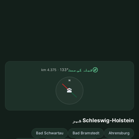
قبلہ کی سمت
133°
4.375 km
N
🕋
Schleswig-Holstein شہر
Bad Schwartau
Bad Bramstedt
Ahrensburg