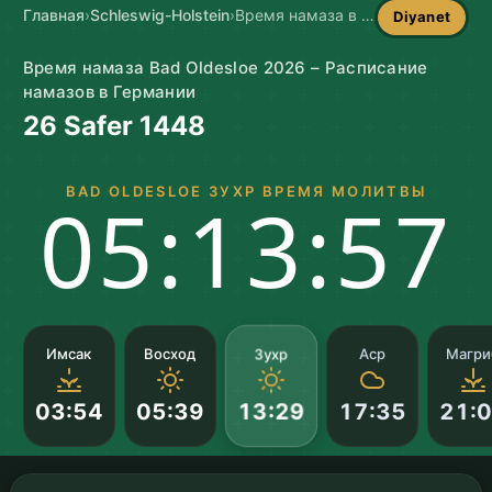
Главная
›
Schleswig-Holstein
›
Время намаза в Bad Oldesloe
Diyanet
Время намаза Bad Oldesloe 2026 – Расписание
намазов в Германии
26 Safer 1448
BAD OLDESLOE ЗУХР ВРЕМЯ МОЛИТВЫ
05:13:56
Зухр
Имсак
Восход
Аср
Магри
03:54
05:39
17:35
21:
13:29