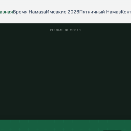
авная
Время Намаза
Имсакие 2026
Пятничный Намаз
Кон
РЕКЛАМНОЕ МЕСТО