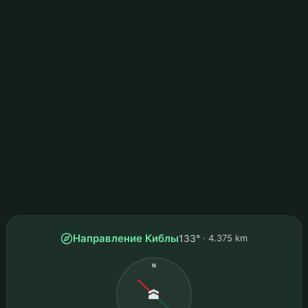
Направление Киблы
133°
4.375 km
N
🕋