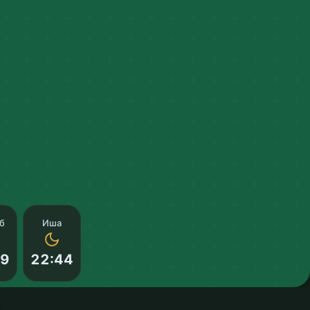
б
Иша
09
22:44