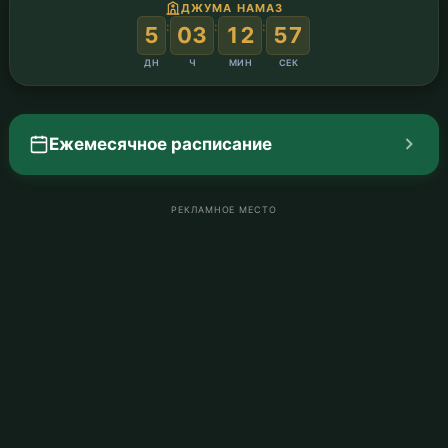
ДЖУМА НАМАЗ
:
:
:
5
03
12
56
ДН
Ч
МИН
СЕК
Ежемесячное расписание
РЕКЛАМНОЕ МЕСТО