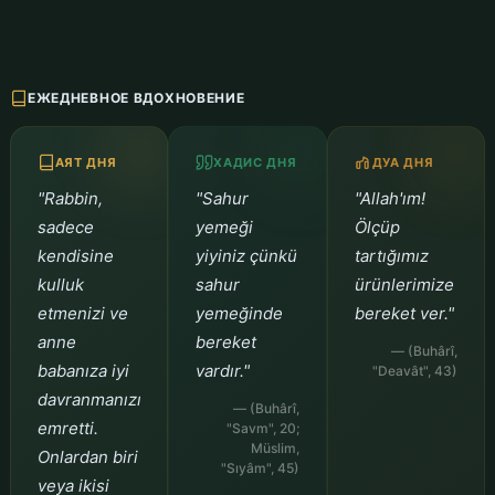
ЕЖЕДНЕВНОЕ ВДОХНОВЕНИЕ
АЯТ ДНЯ
ХАДИС ДНЯ
ДУА ДНЯ
"Rabbin,
"Sahur
"Allah'ım!
sadece
yemeği
Ölçüp
kendisine
yiyiniz çünkü
tartığımız
kulluk
sahur
ürünlerimize
etmenizi ve
yemeğinde
bereket ver."
anne
bereket
— (Buhârî,
babanıza iyi
vardır."
"Deavât", 43)
davranmanızı
— (Buhârî,
emretti.
"Savm", 20;
Müslim,
Onlardan biri
"Sıyâm", 45)
veya ikisi