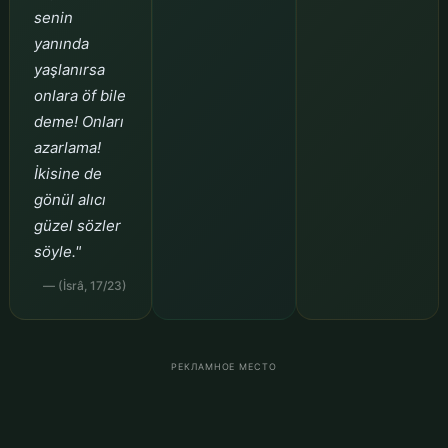
senin
yanında
yaşlanırsa
onlara öf bile
deme! Onları
azarlama!
İkisine de
gönül alıcı
güzel sözler
söyle."
— (İsrâ, 17/23)
РЕКЛАМНОЕ МЕСТО