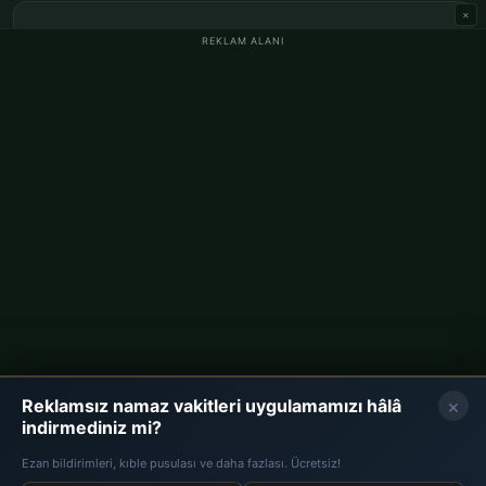
×
Westhofen'de sahur saat kaçta?
REKLAM ALANI
Westhofen'de iftar saat kaçta?
Ramazan 2026 ne zaman başlıyor?
İmsakiye nedir?
REKLAM ALANI
×
Reklamsız namaz vakitleri uygulamamızı hâlâ
indirmediniz mi?
Ezan bildirimleri, kıble pusulası ve daha fazlası. Ücretsiz!