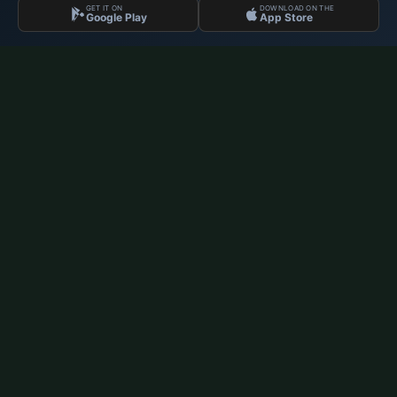
GET IT ON
DOWNLOAD ON THE
Google Play
App Store
Namaz Vakitleri
Almanya'daki Müslümanlar için en güncel namaz vakitleri, dini
içerikler ve İslami yaşam rehberi.