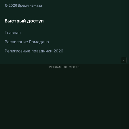
© 2026 Время намаза
Быстрый доступ
Главная
Расписание Рамадана
Религиозные праздники 2026
×
РЕКЛАМНОЕ МЕСТО
Время намаза в Германии
Время намаза в Berlin
Время намаза в Hamburg
Время намаза в München
Время намаза в Köln
Время намаза в Frankfurt