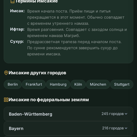
Термины Имсакие
Имсак:
Время начала поста. Приём пищи и питья
прекращается в этот момент. Обычно совпадает
с временем утреннего намаза.
Ифтар:
Время разговения. Совпадает с заходом солнца и
временем намаза Магриб.
Сухур:
Предрассветная трапеза перед началом поста.
По сунне рекомендуется завершить сухур до
времени имсака.
Имсакие других городов
Berlin
Frankfurt
Hamburg
Köln
München
Stuttgart
Имсакие по федеральным землям
Baden-Württemberg
245 городов
Bayern
216 городов