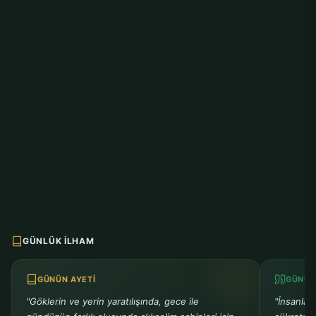
GÜNLÜK İLHAM
GÜNÜN AYETI
GÜNÜN
"Göklerin ve yerin yaratılışında, gece ile
"İnsanlar