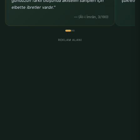
gündüzün farklı oluşunda aklıselim sahipleri için
şükretmem
elbette ibretler vardır."
— (Âl-i İmrân, 3/190)
REKLAM ALANI