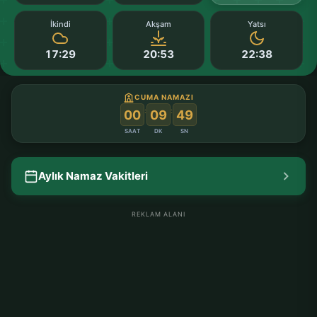
İkindi
Akşam
Yatsı
17:29
20:53
22:38
CUMA NAMAZI
:
:
00
09
49
SAAT
DK
SN
Aylık Namaz Vakitleri
REKLAM ALANI