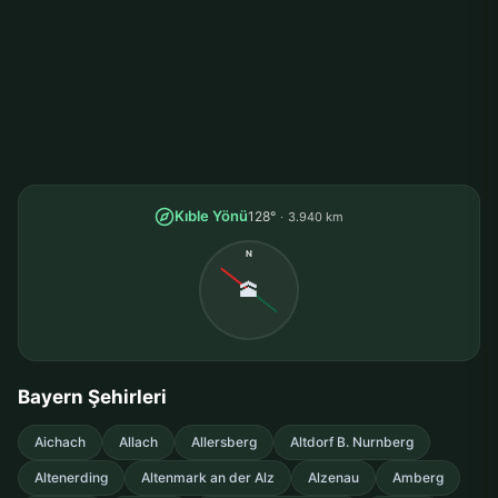
Kıble Yönü
128°
3.940 km
N
🕋
Bayern Şehirleri
Aichach
Allach
Allersberg
Altdorf B. Nurnberg
Altenerding
Altenmark an der Alz
Alzenau
Amberg