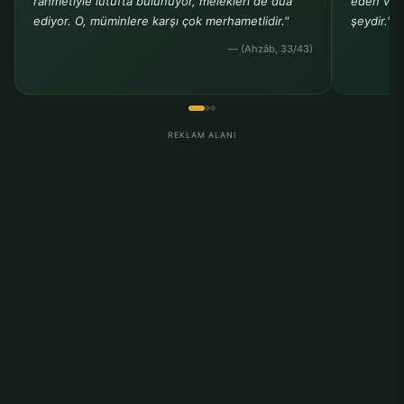
rahmetiyle lütufta bulunuyor, melekleri de dua
eden ve b
ediyor. O, müminlere karşı çok merhametlidir."
şeydir."
— (Ahzâb, 33/43)
REKLAM ALANI