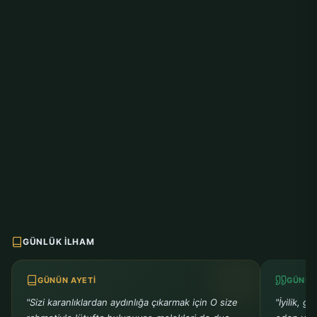
GÜNLÜK İLHAM
GÜNÜN AYETI
GÜNÜN
"Sizi karanlıklardan aydınlığa çıkarmak için O size
"İyilik, g