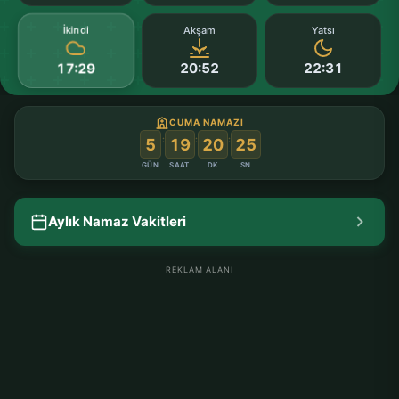
İkindi
Akşam
Yatsı
20:52
22:31
17:29
CUMA NAMAZI
:
:
:
5
19
20
24
GÜN
SAAT
DK
SN
Aylık Namaz Vakitleri
REKLAM ALANI