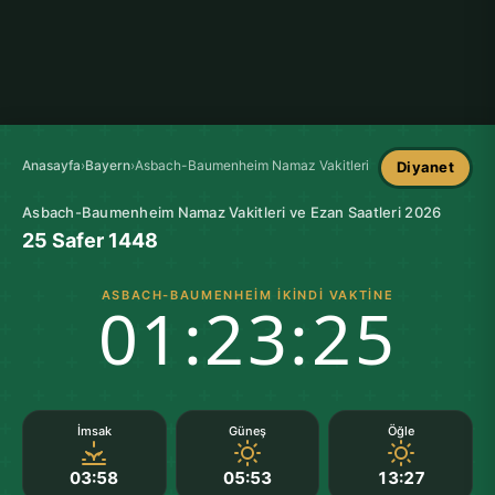
Anasayfa
›
Bayern
›
Asbach-Baumenheim Namaz Vakitleri
Diyanet
Asbach-Baumenheim Namaz Vakitleri ve Ezan Saatleri 2026
25 Safer 1448
ASBACH-BAUMENHEIM İKINDI VAKTINE
01:23:24
İmsak
Güneş
Öğle
03:58
05:53
13:27