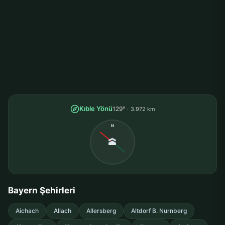
Kıble Yönü
129°
3.972 km
N
🕋
Bayern Şehirleri
Aichach
Allach
Allersberg
Altdorf B. Nurnberg