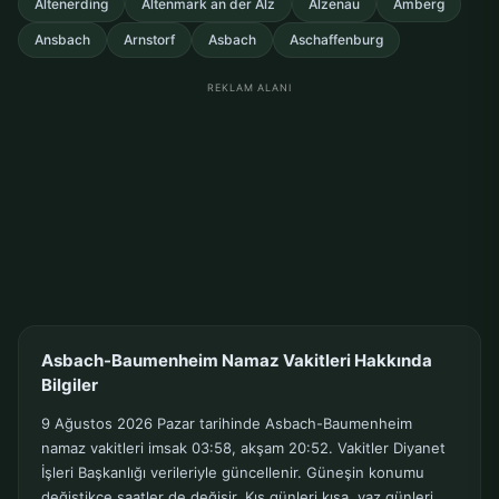
Altenerding
Altenmark an der Alz
Alzenau
Amberg
Ansbach
Arnstorf
Asbach
Aschaffenburg
REKLAM ALANI
Asbach-Baumenheim Namaz Vakitleri Hakkında
Bilgiler
9 Ağustos 2026 Pazar tarihinde Asbach-Baumenheim
namaz vakitleri imsak 03:58, akşam 20:52. Vakitler Diyanet
İşleri Başkanlığı verileriyle güncellenir. Güneşin konumu
değiştikçe saatler de değişir. Kış günleri kısa, yaz günleri