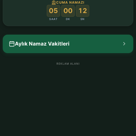
CUMA NAMAZI
:
:
05
00
11
SAAT
DK
SN
Aylık Namaz Vakitleri
REKLAM ALANI