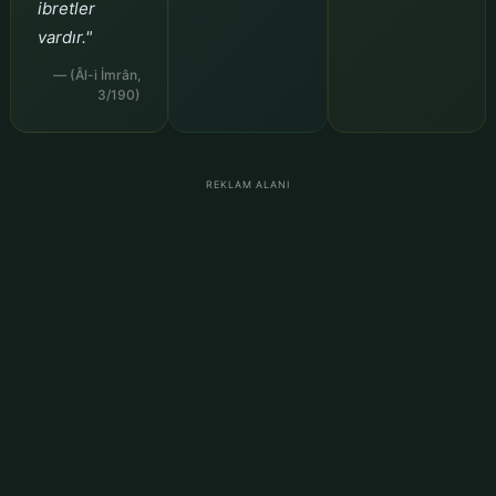
ibretler
vardır."
— (Âl-i İmrân,
3/190)
REKLAM ALANI