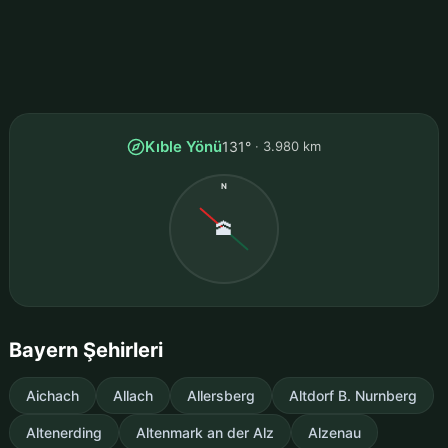
Kıble Yönü
131°
3.980 km
N
🕋
Bayern Şehirleri
Aichach
Allach
Allersberg
Altdorf B. Nurnberg
Altenerding
Altenmark an der Alz
Alzenau