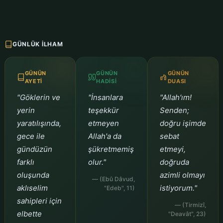
GÜNLÜK İLHAM
GÜNÜN
GÜNÜN
GÜNÜN
AYETI
HADISI
DUASI
"Göklerin ve
"İnsanlara
"Allah'ım!
yerin
teşekkür
Senden;
yaratılışında,
etmeyen
doğru işimde
gece ile
Allah'a da
sebat
gündüzün
şükretmemiş
etmeyi,
farklı
olur."
doğruda
oluşunda
azimli olmayı
— (Ebû Dâvud,
aklıselim
istiyorum."
"Edeb", 11)
sahipleri için
— (Tirmizî,
elbette
"Deavât", 23)