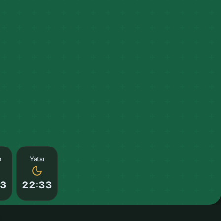
m
Yatsı
53
22:33