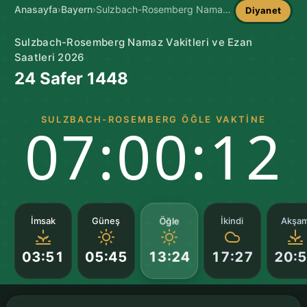
Anasayfa
›
Bayern
›
Sulzbach-Rosemberg Namaz Vakitleri
Diyanet
Sulzbach-Rosemberg Namaz Vakitleri ve Ezan
Saatleri 2026
24 Safer 1448
SULZBACH-ROSEMBERG ÖĞLE VAKTINE
07:00:11
Öğle
İmsak
Güneş
İkindi
Akşa
03:51
05:45
17:27
20:
13:24