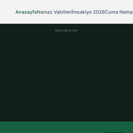
Anasayfa
Namaz Vakitleri
İmsakiye 2026
Cuma Nama
REKLAM ALANI