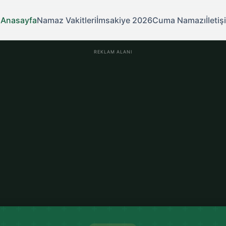
Anasayfa
Namaz Vakitleri
İmsakiye 2026
Cuma Namazı
İleti
REKLAM ALANI