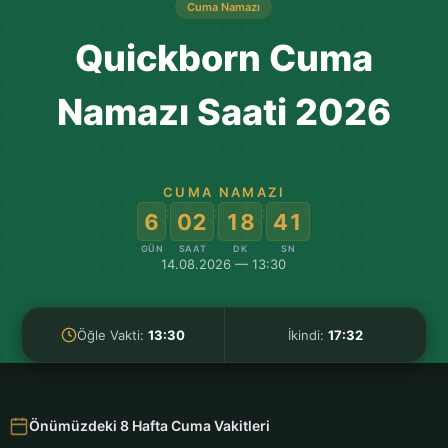
Cuma Namazı
Quickborn Cuma
Namazı Saati 2026
CUMA NAMAZI
:
:
:
6
02
18
40
GÜN
SAAT
DK
SN
14.08.2026 — 13:30
Öğle Vakti:
13:30
İkindi:
17:32
Önümüzdeki 8 Hafta Cuma Vakitleri