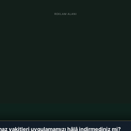
REKLAM ALANI
im
Almanya Namaz Vakitler
az vakitleri uygulamamızı hâlâ indirmediniz mi?