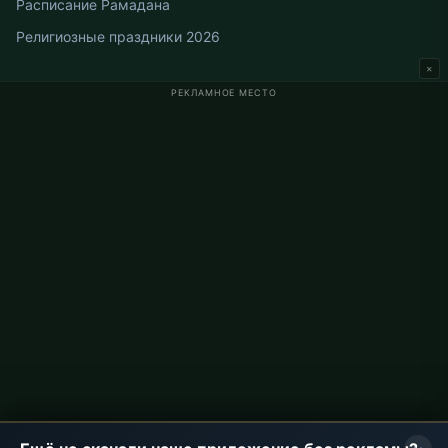
Расписание Рамадана
Религиозные праздники 2026
×
РЕКЛАМНОЕ МЕСТО
Время намаза в Германии
Время намаза в Berlin
Время намаза в Hamburg
Время намаза в München
Время намаза в Köln
Время намаза в Frankfurt
О проекте
О нас
Контакты
Политика конфиденциальности