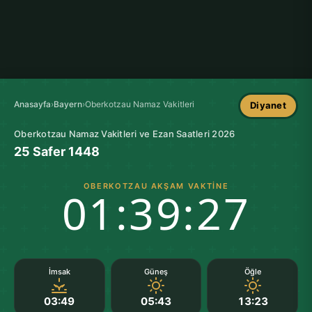
Anasayfa
›
Bayern
›
Oberkotzau Namaz Vakitleri
Diyanet
Oberkotzau Namaz Vakitleri ve Ezan Saatleri 2026
25 Safer 1448
OBERKOTZAU AKŞAM VAKTINE
01:39:27
İmsak
Güneş
Öğle
03:49
05:43
13:23