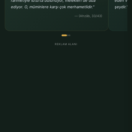
rahmetiyle lütufta bulunuyor, melekleri de dua
eden ve b
ediyor. O, müminlere karşı çok merhametlidir."
şeydir."
— (Ahzâb, 33/43)
REKLAM ALANI