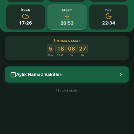
Akşam
İkindi
Yatsı
17:26
22:34
20:53
CUMA NAMAZI
:
:
:
5
18
08
27
GÜN
SAAT
DK
SN
Aylık Namaz Vakitleri
REKLAM ALANI