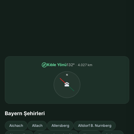
Kıble Yönü
132°
4.027 km
N
🕋
Bayern Şehirleri
Aichach
Allach
Allersberg
Altdorf B. Nurnberg