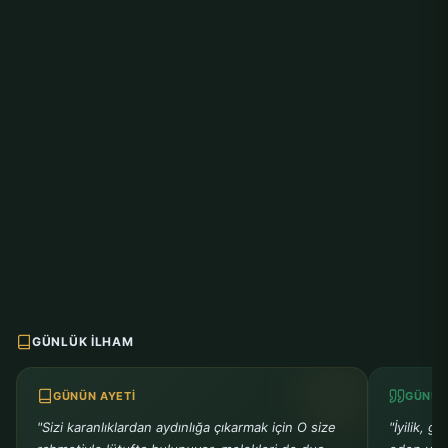
GÜNLÜK İLHAM
GÜNÜN AYETI
GÜNÜN
"Sizi karanlıklardan aydınlığa çıkarmak için O size
"İyilik, g