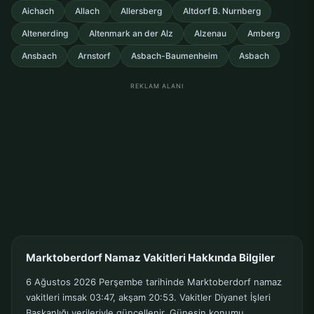
Aichach
Allach
Allersberg
Altdorf B. Nurnberg
Altenerding
Altenmark an der Alz
Alzenau
Amberg
Ansbach
Arnstorf
Asbach-Baumenheim
Asbach
REKLAM ALANI
Marktoberdorf Namaz Vakitleri Hakkında Bilgiler
6 Ağustos 2026 Perşembe tarihinde Marktoberdorf namaz
vakitleri imsak 03:47, akşam 20:53. Vakitler Diyanet İşleri
Başkanlığı verileriyle güncellenir. Güneşin konumu