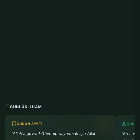
GÜNLÜK İLHAM
GÜNÜN AYETI
GÜNÜN
"Allah'a güven! Güvenip dayanmak için Allah
"En sevm