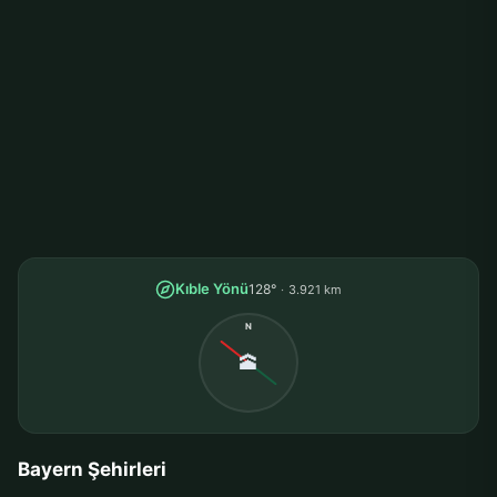
Kıble Yönü
128°
3.921 km
N
🕋
Bayern Şehirleri