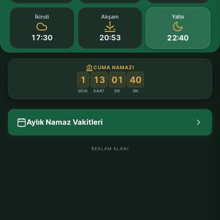
Yatsı
İkindi
Akşam
17:30
20:53
22:40
CUMA NAMAZI
:
:
:
1
13
01
39
GÜN
SAAT
DK
SN
Aylık Namaz Vakitleri
REKLAM ALANI