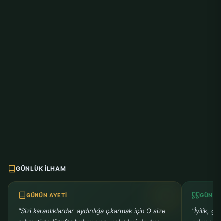
GÜNLÜK İLHAM
GÜNÜN AYETI
GÜNÜN
"Sizi karanlıklardan aydınlığa çıkarmak için O size
"İyilik, g