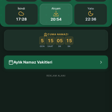
Akşam
İkindi
Yatsı
17:28
22:36
20:54
CUMA NAMAZI
:
:
:
5
15
05
14
GÜN
SAAT
DK
SN
Aylık Namaz Vakitleri
REKLAM ALANI