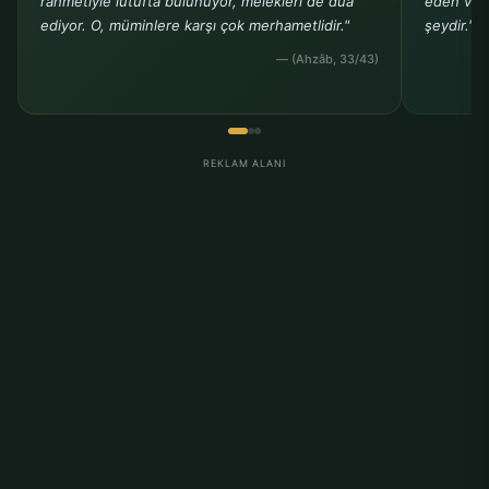
rahmetiyle lütufta bulunuyor, melekleri de dua
eden ve b
ediyor. O, müminlere karşı çok merhametlidir."
şeydir."
— (Ahzâb, 33/43)
REKLAM ALANI