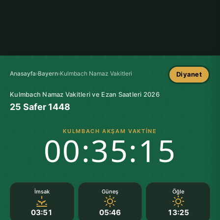
Anasayfa
›
Bayern
›
Kulmbach Namaz Vakitleri
Diyanet
Kulmbach Namaz Vakitleri ve Ezan Saatleri 2026
25 Safer 1448
KULMBACH AKŞAM VAKTINE
00:35:14
İmsak
Güneş
Öğle
03:51
05:46
13:25