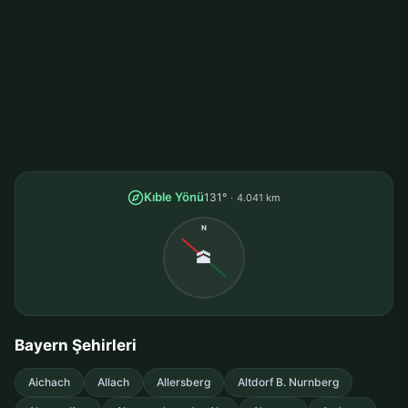
Kıble Yönü
131°
4.041 km
N
🕋
Bayern Şehirleri
Aichach
Allach
Allersberg
Altdorf B. Nurnberg