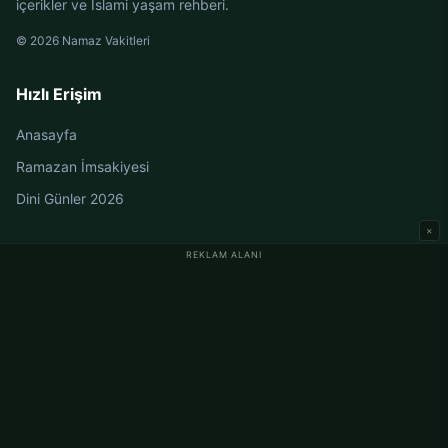
içerikler ve İslami yaşam rehberi.
© 2026 Namaz Vakitleri
Hızlı Erişim
Anasayfa
Ramazan İmsakiyesi
Dini Günler 2026
×
REKLAM ALANI
Almanya Namaz Vakitleri
Berlin Namaz Vakitleri
Hamburg Namaz Vakitleri
München Namaz Vakitleri
Köln Namaz Vakitleri
Frankfurt Namaz Vakitleri