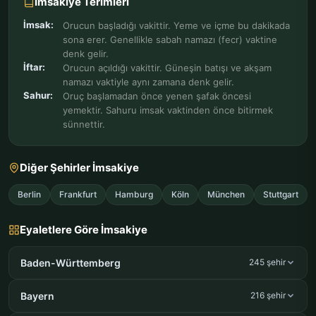
İmsakiye Terimleri
İmsak:
Orucun başladığı vakittir. Yeme ve içme bu dakikada
sona erer. Genellikle sabah namazı (fecr) vaktine
denk gelir.
İftar:
Orucun açıldığı vakittir. Güneşin batışı ve akşam
namazı vaktiyle aynı zamana denk gelir.
Sahur:
Oruç başlamadan önce yenen şafak öncesi
yemektir. Sahuru imsak vaktinden önce bitirmek
sünnettir.
Diğer Şehirler İmsakiye
Berlin
Frankfurt
Hamburg
Köln
München
Stuttgart
Eyaletlere Göre İmsakiye
Baden-Württemberg
245 şehir
Bayern
216 şehir