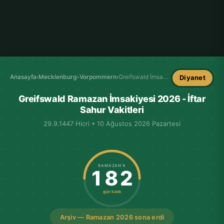
Anasayfa
›
Mecklenburg-Vorpommern
›
Greifswald İmsakiye
Diyanet
Greifswald Ramazan İmsakiyesi 2026 - İftar
Sahur Vakitleri
29.9.1447 Hicri • 10 Ağustos 2026 Pazartesi
RAMAZAN'A
182
gün kaldı
Arşiv — Ramazan 2026 sona erdi