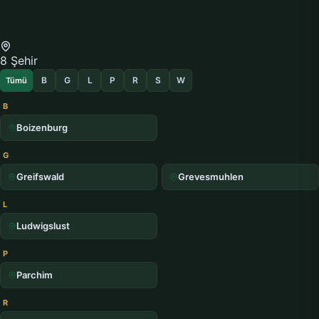
8 Şehir
B
G
L
P
R
S
W
Tümü
B
Boizenburg
G
Greifswald
Grevesmuhlen
L
Ludwigslust
P
Parchim
R