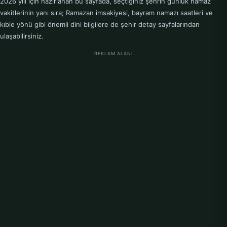
2026 yılı için hazırlanan bu sayfada, seçtiğiniz şehrin günlük namaz
vakitlerinin yanı sıra; Ramazan imsakiyesi, bayram namazı saatleri ve
kıble yönü gibi önemli dini bilgilere de şehir detay sayfalarından
ulaşabilirsiniz.
REKLAM ALANI