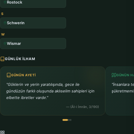
Rostock
S
Schwerin
W
Wismar
GÜNLÜK İLHAM
GÜNÜN AYETI
GÜNÜN HA
"Göklerin ve yerin yaratılışında, gece ile
"İnsanlara 
gündüzün farklı oluşunda aklıselim sahipleri için
şükretmemiş
elbette ibretler vardır."
— (Âl-i İmrân, 3/190)