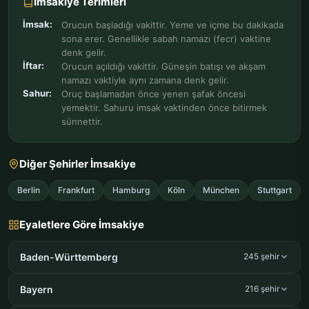
İmsakiye Terimleri
İmsak:
Orucun başladığı vakittir. Yeme ve içme bu dakikada
sona erer. Genellikle sabah namazı (fecr) vaktine
denk gelir.
İftar:
Orucun açıldığı vakittir. Güneşin batışı ve akşam
namazı vaktiyle aynı zamana denk gelir.
Sahur:
Oruç başlamadan önce yenen şafak öncesi
yemektir. Sahuru imsak vaktinden önce bitirmek
sünnettir.
Diğer Şehirler İmsakiye
Berlin
Frankfurt
Hamburg
Köln
München
Stuttgart
Eyaletlere Göre İmsakiye
Baden-Württemberg
245 şehir
Bayern
216 şehir