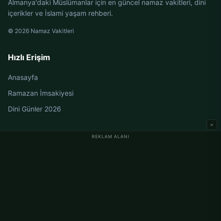
Almanya'daki Müslümanlar için en güncel namaz vakitleri, dini
içerikler ve İslami yaşam rehberi.
© 2026 Namaz Vakitleri
Hızlı Erişim
Anasayfa
Ramazan İmsakiyesi
Dini Günler 2026
×
REKLAM ALANI
Almanya Namaz Vakitleri
Berlin Namaz Vakitleri
Hamburg Namaz Vakitleri
München Namaz Vakitleri
Köln Namaz Vakitleri