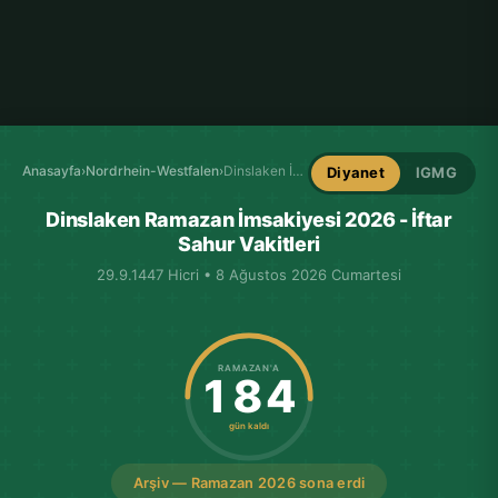
Anasayfa
›
Nordrhein-Westfalen
›
Dinslaken İmsakiye
Diyanet
IGMG
Dinslaken Ramazan İmsakiyesi 2026 - İftar
Sahur Vakitleri
29.9.1447 Hicri • 8 Ağustos 2026 Cumartesi
RAMAZAN'A
184
gün kaldı
Arşiv — Ramazan 2026 sona erdi