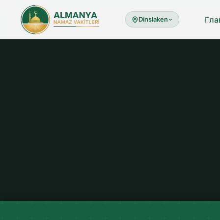
Гла
Dinslaken