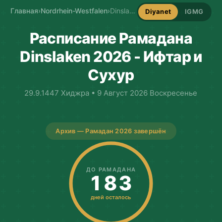
Главная
›
Nordrhein-Westfalen
›
Dinslaken Имсакие
Diyanet
IGMG
Расписание Рамадана
Dinslaken 2026 - Ифтар и
Сухур
29.9.1447 Хиджра • 9 Август 2026 Воскресенье
Архив — Рамадан 2026 завершён
ДО РАМАДАНА
183
дней осталось