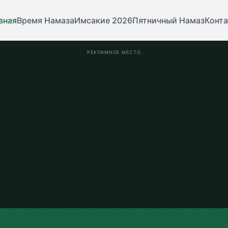
вная
Время Намаза
Имсакие 2026
Пятничный Намаз
Конт
РЕКЛАМНОЕ МЕСТО