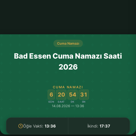
Cuma Namazı
Bad Essen Cuma Namazı Saati
2026
CUMA NAMAZI
:
:
:
6
20
54
30
GÜN
SAAT
DK
SN
14.08.2026 — 13:36
Öğle Vakti:
13:36
İkindi:
17:37