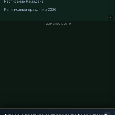
Расписание Рамадана
Религиозные праздники 2026
×
РЕКЛАМНОЕ МЕСТО
Время намаза в Германии
Время намаза в Berlin
Время намаза в Hamburg
Время намаза в München
Время намаза в Köln
Время намаза в Frankfurt
О проекте
О нас
Контакты
Политика конфиденциальности