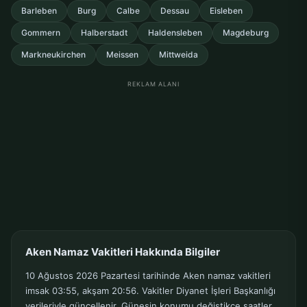
Barleben
Burg
Calbe
Dessau
Eisleben
Gommern
Halberstadt
Haldensleben
Magdeburg
Markneukirchen
Meissen
Mittweida
REKLAM ALANI
Aken Namaz Vakitleri Hakkında Bilgiler
10 Ağustos 2026 Pazartesi tarihinde Aken namaz vakitleri
imsak 03:55, akşam 20:56. Vakitler Diyanet İşleri Başkanlığı
verileriyle güncellenir. Güneşin konumu değiştikçe saatler