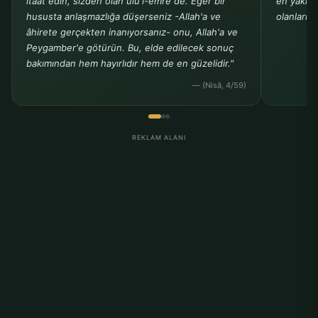
itaat edin, sizden olan ülü'l-emre de. Eğer bir
en yakın 
hususta anlaşmazlığa düşerseniz -Allah'a ve
olanlarınız
âhirete gerçekten inanıyorsanız- onu, Allah'a ve
Peygamber'e götürün. Bu, elde edilecek sonuç
bakımından hem hayırlıdır hem de en güzelidir."
— (Nisâ, 4/59)
REKLAM ALANI