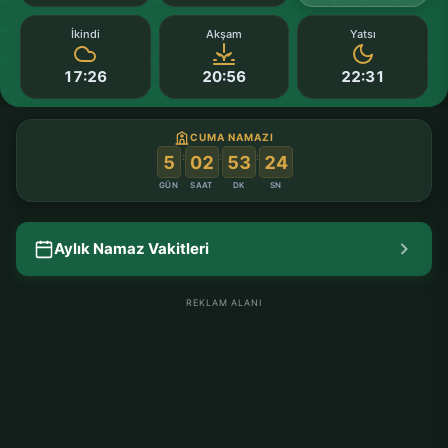
İkindi
Akşam
Yatsı
17:26
20:56
22:31
CUMA NAMAZI
:
:
:
5
02
53
23
GÜN
SAAT
DK
SN
Aylık Namaz Vakitleri
REKLAM ALANI