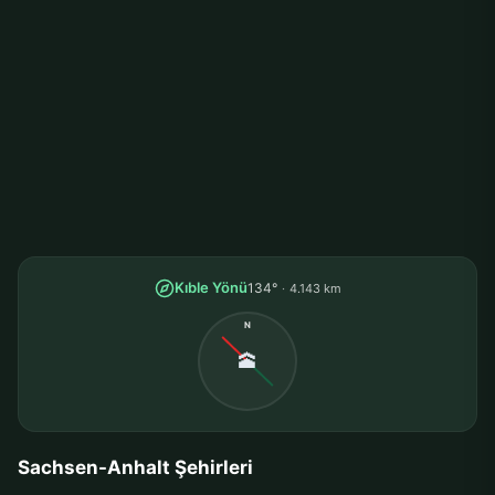
Kıble Yönü
134°
4.143 km
N
🕋
Sachsen-Anhalt Şehirleri