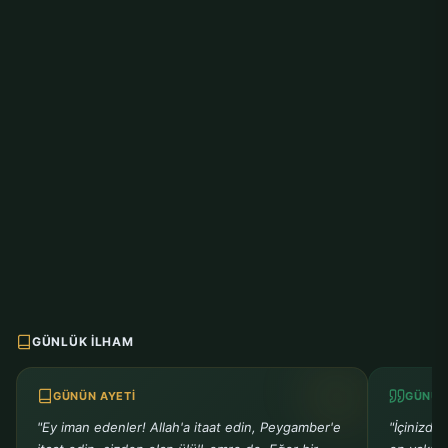
GÜNLÜK İLHAM
GÜNÜN AYETI
GÜNÜN
"Ey iman edenler! Allah'a itaat edin, Peygamber'e
"İçinizde