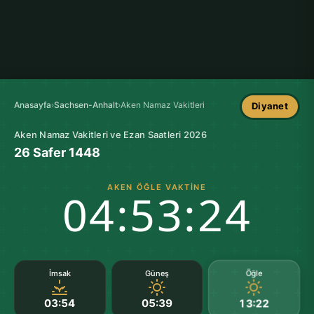
Anasayfa
›
Sachsen-Anhalt
›
Aken Namaz Vakitleri
Diyanet
Aken Namaz Vakitleri ve Ezan Saatleri 2026
26 Safer 1448
AKEN ÖĞLE VAKTINE
04:53:23
Öğle
İmsak
Güneş
03:54
05:39
13:22