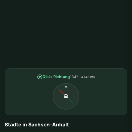
Qibla-Richtung
134°
4.143 km
N
🕋
Städte in Sachsen-Anhalt