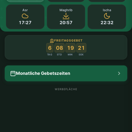
Asr
Maghrib
Ischa
17:27
20:57
22:32
FREITAGSGEBET
:
:
:
6
08
19
20
TAG
STD
MIN
SEK
Monatliche Gebetszeiten
WERBEFLÄCHE