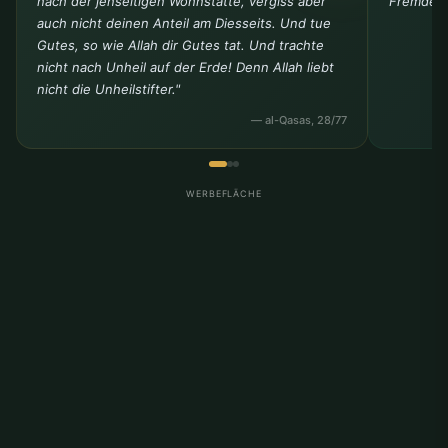
nach der jenseitigen Wohnstätte, vergiss aber
Fremder 
auch nicht deinen Anteil am Diesseits. Und tue
Gutes, so wie Allah dir Gutes tat. Und trachte
nicht nach Unheil auf der Erde! Denn Allah liebt
nicht die Unheilstifter."
— al-Qasas, 28/77
WERBEFLÄCHE