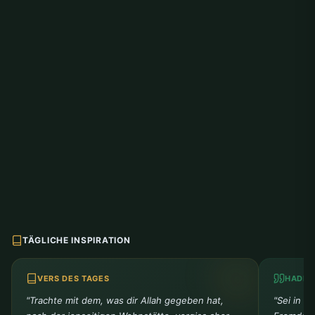
TÄGLICHE INSPIRATION
VERS DES TAGES
HADIT
"Trachte mit dem, was dir Allah gegeben hat,
"Sei in d