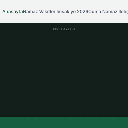
Anasayfa
Namaz Vakitleri
İmsakiye 2026
Cuma Namazı
İlet
REKLAM ALANI