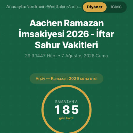
Anasayfa
›
Nordrhein-Westfalen
›
Aachen İmsakiye
Diyanet
IGMG
Aachen Ramazan
İmsakiyesi 2026 - İftar
Sahur Vakitleri
29.9.1447 Hicri • 7 Ağustos 2026 Cuma
Arşiv — Ramazan 2026 sona erdi
RAMAZAN'A
185
gün kaldı