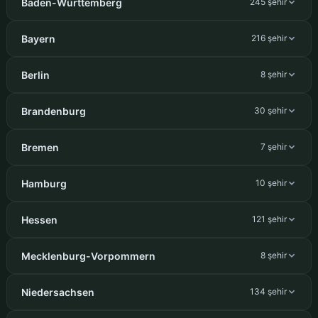
Baden-Württemberg
245 şehir
Bayern
216 şehir
Berlin
8 şehir
Brandenburg
30 şehir
Bremen
7 şehir
Hamburg
10 şehir
Hessen
121 şehir
Mecklenburg-Vorpommern
8 şehir
Niedersachsen
134 şehir