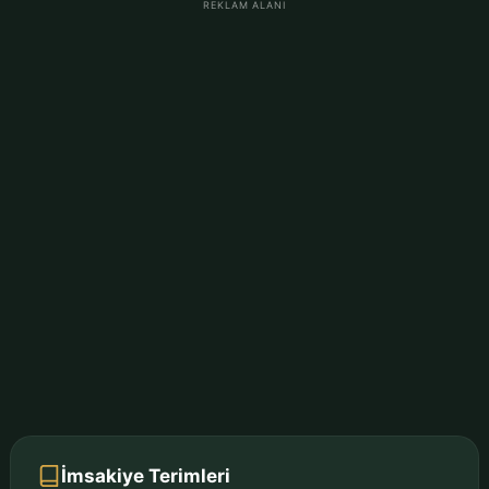
REKLAM ALANI
İmsakiye Terimleri