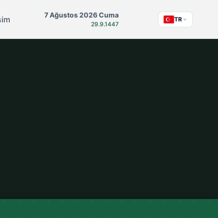
7 Ağustos 2026 Cuma
işim
TR
29.9.1447