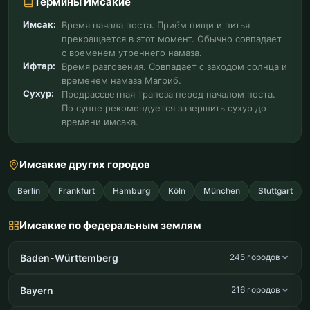
Термины Имсакие
Имсак:
Время начала поста. Приём пищи и питья
прекращается в этот момент. Обычно совпадает
с временем утреннего намаза.
Ифтар:
Время разговения. Совпадает с заходом солнца и
временем намаза Магриб.
Сухур:
Предрассветная трапеза перед началом поста.
По сунне рекомендуется завершить сухур до
времени имсака.
Имсакие других городов
Berlin
Frankfurt
Hamburg
Köln
München
Stuttgart
Имсакие по федеральным землям
Baden-Württemberg
245 городов
Bayern
216 городов