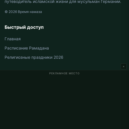
путеводитель исламской жизни для мусульман Германии.
© 2026 Время намаза
Быстрый доступ
Главная
Расписание Рамадана
Религиозные праздники 2026
×
РЕКЛАМНОЕ МЕСТО
Время намаза в Германии
Время намаза в Berlin
Время намаза в Hamburg
Время намаза в München
Время намаза в Köln
Время намаза в Frankfurt