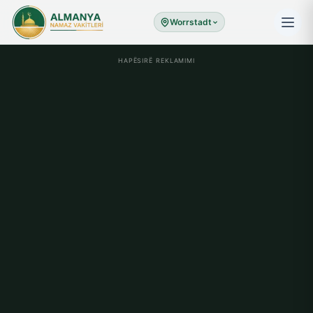
Worrstadt
HAPËSIRË REKLAMIMI