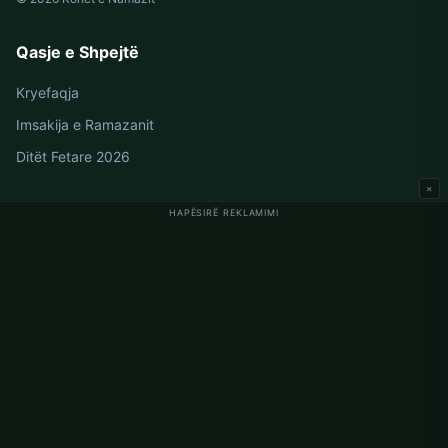
Qasje e Shpejtë
Kryefaqja
Imsakija e Ramazanit
Ditët Fetare 2026
×
HAPËSIRË REKLAMIMI
Oraret e Namazit në Gjermani
Oraret e Namazit në Berlin
Oraret e Namazit në Hamburg
Oraret e Namazit në München
Oraret e Namazit në Köln
Oraret e Namazit në Frankfurt