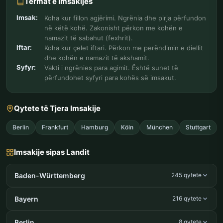
Termat e Imsakijes
Imsak:
Koha kur fillon agjërimi. Ngrënia dhe pirja përfundon
në këtë kohë. Zakonisht përkon me kohën e
namazit të sabahut (fexhrit).
Iftar:
Koha kur çelet iftari. Përkon me perëndimin e diellit
dhe kohën e namazit të akshamit.
Syfyr:
Vakti i ngrënies para agimit. Është sunet të
përfundohet syfyri para kohës së imsakut.
Qytete të Tjera Imsakije
Berlin
Frankfurt
Hamburg
Köln
München
Stuttgart
Imsakije sipas Landit
Baden-Württemberg
245 qytete
Bayern
216 qytete
Berlin
8 qytete