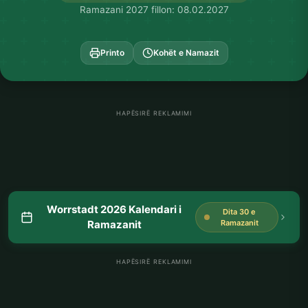
Ramazani 2027 fillon: 08.02.2027
Printo
Kohët e Namazit
HAPËSIRË REKLAMIMI
Worrstadt 2026 Kalendari i
Dita 30 e
Ramazanit
Ramazanit
HAPËSIRË REKLAMIMI