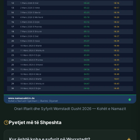
Orari Iftarit dhe Syfyrit Worrstadt Gusht 2026 — Kohët e Namazit
Pyetjet më të Shpeshta
Kur është koha e syfyrit në Worrstadt?