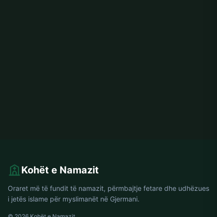
Kohët e Namazit
Oraret më të fundit të namazit, përmbajtje fetare dhe udhëzues
i jetës islame për myslimanët në Gjermani.
© 2026 Kohët e Namazit