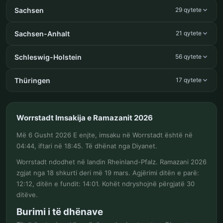
Sachsen
29 qytete
Sachsen-Anhalt
21 qytete
Schleswig-Holstein
56 qytete
Thüringen
17 qytete
Worrstadt Imsakija e Ramazanit 2026
Më 6 Gusht 2026 E enjte, imsaku në Worrstadt është në
04:44, iftari në 18:45. Të dhënat nga Diyanet.
Worrstadt ndodhet në landin Rheinland-Pfalz. Ramazani 2026
zgjat nga 18 shkurti deri më 19 mars. Agjërimi ditën e parë:
12:12, ditën e fundit: 14:01. Kohët ndryshojnë përgjatë 30
ditëve.
Burimi i të dhënave