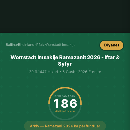
Ballina
›
Rheinland-Pfalz
›
Worrstadt Imsakije
Diyanet
Worrstadt Imsakije Ramazanit 2026 - Iftar &
Syfyr
29.9.1447 Hixhri • 6 Gusht 2026 E enjte
DERI RAMAZAN
186
ditë kanë mbetur
Arkiv — Ramazani 2026 ka përfunduar