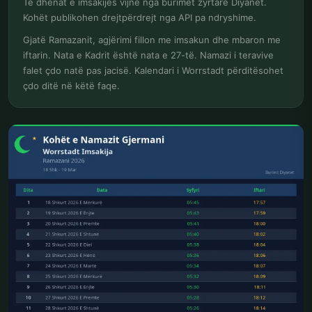
Të dhënat e imsakijes vijnë nga burimet zyrtare Diyanet.
Kohët publikohen drejtpërdrejt nga API pa ndryshime.
Gjatë Ramazanit, agjërimi fillon me imsakun dhe mbaron me
iftarin. Nata e Kadrit është nata e 27-të. Namazi i teravive
falet çdo natë pas jacisë. Kalendari i Worrstadt përditësohet
çdo ditë në këtë faqe.