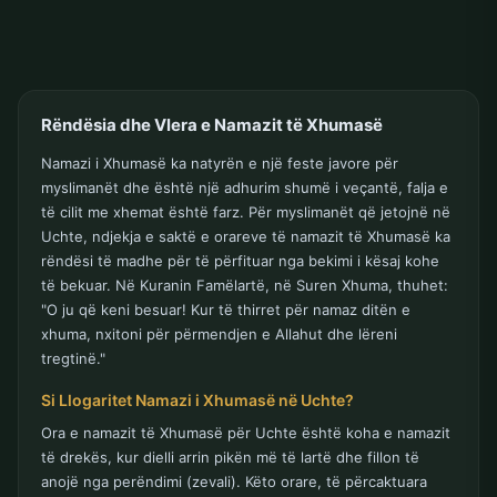
Rëndësia dhe Vlera e Namazit të Xhumasë
Namazi i Xhumasë ka natyrën e një feste javore për
myslimanët dhe është një adhurim shumë i veçantë, falja e
të cilit me xhemat është farz. Për myslimanët që jetojnë në
Uchte, ndjekja e saktë e orareve të namazit të Xhumasë ka
rëndësi të madhe për të përfituar nga bekimi i kësaj kohe
të bekuar. Në Kuranin Famëlartë, në Suren Xhuma, thuhet:
"O ju që keni besuar! Kur të thirret për namaz ditën e
xhuma, nxitoni për përmendjen e Allahut dhe lëreni
tregtinë."
Si Llogaritet Namazi i Xhumasë në Uchte?
Ora e namazit të Xhumasë për Uchte është koha e namazit
të drekës, kur dielli arrin pikën më të lartë dhe fillon të
anojë nga perëndimi (zevali). Këto orare, të përcaktuara