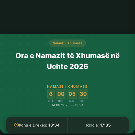
Namazi i Xhumasë
Ora e Namazit të Xhumasë në
Uchte 2026
NAMAZI I XHUMASË
:
:
:
6
00
05
30
DITË
ORË
MIN
SEK
14.08.2026 — 13:34
Koha e Drekës:
13:34
Ikindia:
17:35