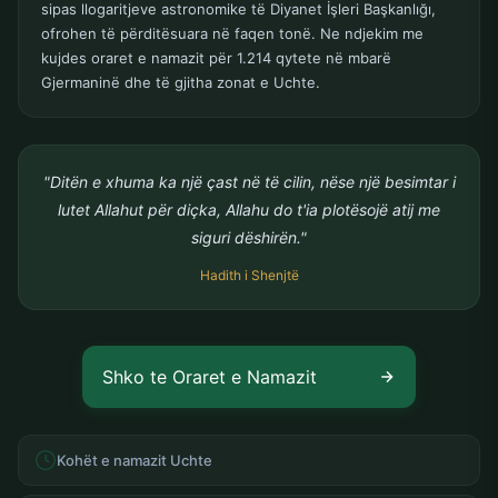
sipas llogaritjeve astronomike të Diyanet İşleri Başkanlığı,
ofrohen të përditësuara në faqen tonë. Ne ndjekim me
kujdes oraret e namazit për 1.214 qytete në mbarë
Gjermaninë dhe të gjitha zonat e Uchte.
"Ditën e xhuma ka një çast në të cilin, nëse një besimtar i
lutet Allahut për diçka, Allahu do t'ia plotësojë atij me
siguri dëshirën."
Hadith i Shenjtë
Shko te Oraret e Namazit
Kohët e namazit Uchte