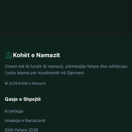
Kohët e Namazit
Oraret më të fundit të namazit, përmbajtje fetare dhe udhëzues
i jetës islame për myslimanët në Gjermani.
© 2026 Kohët e Namazit
Qasje e Shpejtë
Kryefaqja
Imsakija e Ramazanit
Ditët Fetare 2026