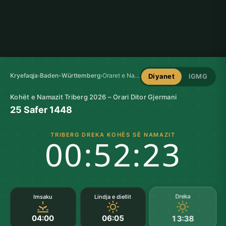
Kryefaqja
›
Baden-Württemberg
›
Oraret e Namazit në Triberg
Diyanet
IGMG
Kohët e Namazit Triberg 2026 – Orari Ditor Gjermani
25 Safer 1448
TRIBERG DREKA KOHËS SË NAMAZIT
00:52:23
Dreka
Imsaku
Lindja e diellit
04:00
06:05
13:38