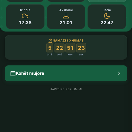
Ikindia
Akshami
Jacia
17:38
21:01
22:47
NAMAZI I XHUMAS
:
:
:
5
22
51
23
DITË
ORË
MIN
SEK
Kohët mujore
HAPËSIRË REKLAMIMI