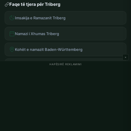
Faqe të tjera për Triberg
Imsakija e Ramazanit Triberg
Namazi i Xhumas Triberg
Kohët e namazit Baden-Württemberg
×
HAPËSIRË REKLAMIMI
Imsakija e Ramazanit Baden-Württemberg
Pyetjet më të Shpeshta
Kur është namazi i sabahut në Triberg?
Kur është namazi i akshamit në Triberg?