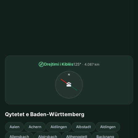
Drejtimi i Kiblës
125°
4.087 km
N
🕋
Qytetet e Baden-Württemberg
Aalen
Achern
Aidlingen
Albstadt
Aldingen
Allensbach
Alpirsbach
Althengstett
Backnang