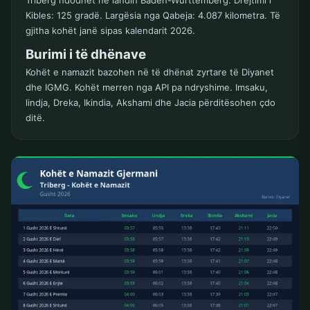
Triberg ndodhet në landin Baden-Württemberg. Drejtimi i
Kibles: 125 gradë. Largësia nga Qabeja: 4.087 kilometra. Të
gjitha kohët janë sipas kalendarit 2026.
Burimi i të dhënave
Kohët e namazit bazohen në të dhënat zyrtare të Diyanet
dhe IGMG. Kohët merren nga API pa ndryshime. Imsaku,
lindja, Dreka, Ikindia, Akshami dhe Jacia përditësohen çdo
ditë.