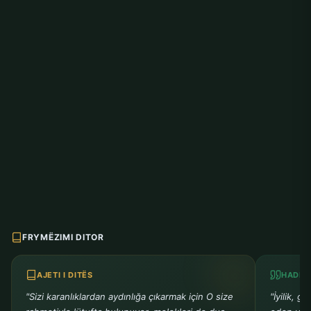
FRYMËZIMI DITOR
AJETI I DITËS
HADITH
"Sizi karanlıklardan aydınlığa çıkarmak için O size
"İyilik, g