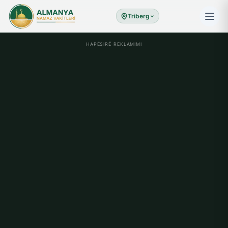
Triberg
HAPËSIRË REKLAMIMI