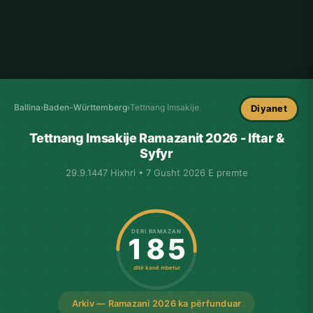
Ballina
›
Baden-Württemberg
›
Tettnang Imsakije
Diyanet
Tettnang Imsakije Ramazanit 2026 - Iftar &
Syfyr
29.9.1447 Hixhri • 7 Gusht 2026 E premte
DERI RAMAZAN
185
ditë kanë mbetur
Arkiv — Ramazani 2026 ka përfunduar