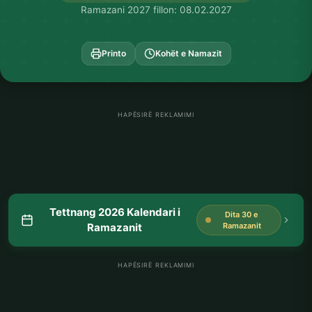
Ramazani 2027 fillon: 08.02.2027
Printo
Kohët e Namazit
HAPËSIRË REKLAMIMI
Tettnang 2026 Kalendari i
Dita 30 e
Ramazanit
Ramazanit
HAPËSIRË REKLAMIMI