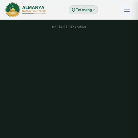
Tettnang
HAPËSIRË REKLAMIMI