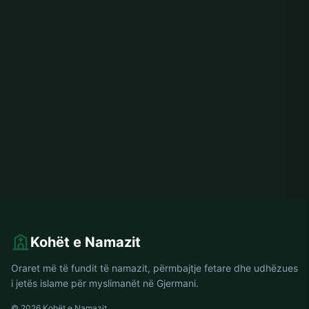
Kohët e Namazit
Oraret më të fundit të namazit, përmbajtje fetare dhe udhëzues
i jetës islame për myslimanët në Gjermani.
© 2026 Kohët e Namazit