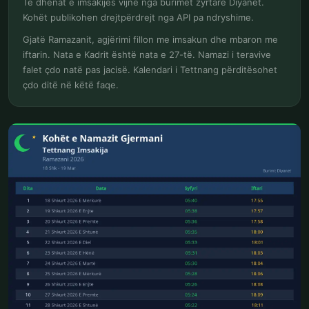
Të dhënat e imsakijes vijnë nga burimet zyrtare Diyanet.
Kohët publikohen drejtpërdrejt nga API pa ndryshime.
Gjatë Ramazanit, agjërimi fillon me imsakun dhe mbaron me
iftarin. Nata e Kadrit është nata e 27-të. Namazi i teravive
falet çdo natë pas jacisë. Kalendari i Tettnang përditësohet
çdo ditë në këtë faqe.