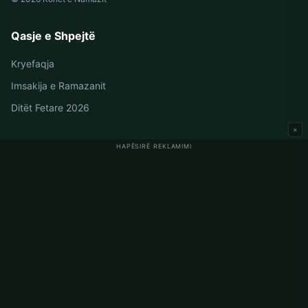
Qasje e Shpejtë
Kryefaqja
Imsakija e Ramazanit
Ditët Fetare 2026
×
HAPËSIRË REKLAMIMI
Oraret e Namazit në Gjermani
Oraret e Namazit në Berlin
Oraret e Namazit në Hamburg
Oraret e Namazit në München
Oraret e Namazit në Köln
Oraret e Namazit në Frankfurt