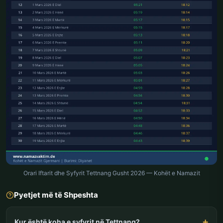
Orari Iftarit dhe Syfyrit Tettnang Gusht 2026 — Kohët e Namazit
Pyetjet më të Shpeshta
Kur është koha e syfyrit në Tettnang?