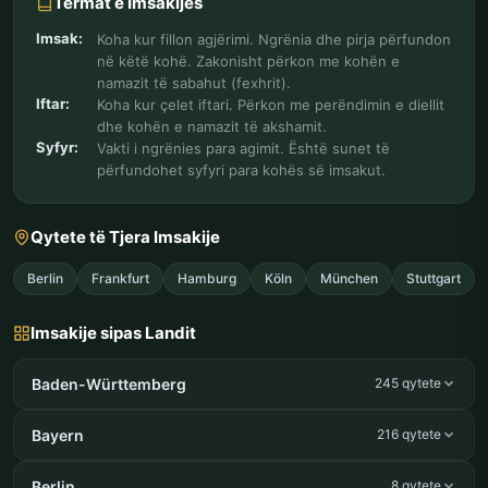
Termat e Imsakijes
Imsak:
Koha kur fillon agjërimi. Ngrënia dhe pirja përfundon
në këtë kohë. Zakonisht përkon me kohën e
namazit të sabahut (fexhrit).
Iftar:
Koha kur çelet iftari. Përkon me perëndimin e diellit
dhe kohën e namazit të akshamit.
Syfyr:
Vakti i ngrënies para agimit. Është sunet të
përfundohet syfyri para kohës së imsakut.
Qytete të Tjera Imsakije
Berlin
Frankfurt
Hamburg
Köln
München
Stuttgart
Imsakije sipas Landit
Baden-Württemberg
245 qytete
Bayern
216 qytete
Berlin
8 qytete