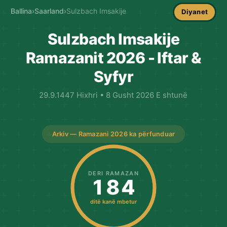
Ballina
›
Saarland
›
Sulzbach Imsakije
Diyanet
Sulzbach Imsakije
Ramazanit 2026 - Iftar &
Syfyr
29.9.1447 Hixhri • 8 Gusht 2026 E shtunë
Arkiv — Ramazani 2026 ka përfunduar
DERI RAMAZAN
184
ditë kanë mbetur