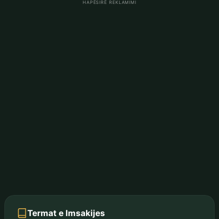
HAPËSIRË REKLAMIMI
Termat e Imsakijes