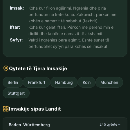
Imsak:
Koha kur fillon agjërimi. Ngrënia dhe pirja
përfundon në këtë kohë. Zakonisht përkon me
kohën e namazit të sabahut (fexhrit).
Iftar:
Koha kur çelet iftari. Përkon me perëndimin e
diellit dhe kohën e namazit të akshamit.
Syfyr:
Vakti i ngrënies para agimit. Është sunet të
përfundohet syfyri para kohës së imsakut.
Qytete të Tjera Imsakije
Berlin
Frankfurt
Hamburg
Köln
München
Stuttgart
Imsakije sipas Landit
Baden-Württemberg
245 qytete