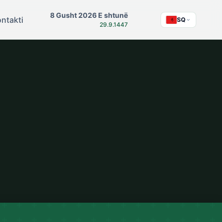
8 Gusht 2026 E shtunë
ntakti
SQ
29.9.1447