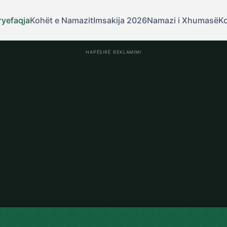
ryefaqja
Kohët e Namazit
Imsakija 2026
Namazi i Xhumasë
Ko
HAPËSIRË REKLAMIMI