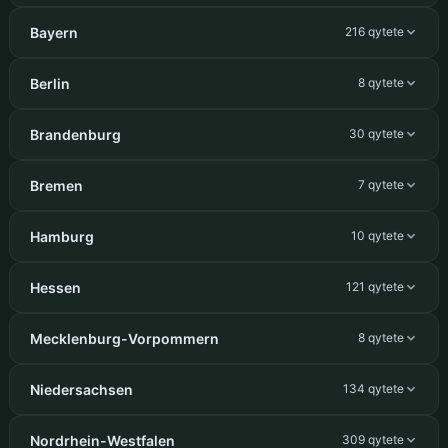
Bayern
216 qytete
Berlin
8 qytete
Brandenburg
30 qytete
Bremen
7 qytete
Hamburg
10 qytete
Hessen
121 qytete
Mecklenburg-Vorpommern
8 qytete
Niedersachsen
134 qytete
Nordrhein-Westfalen
309 qytete