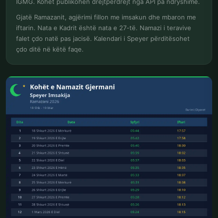
IGMG. Kohët publikohen drejtpërdrejt nga API pa ndryshime.
Gjatë Ramazanit, agjërimi fillon me imsakun dhe mbaron me
iftarin. Nata e Kadrit është nata e 27-të. Namazi i teravive
falet çdo natë pas jacisë. Kalendari i Speyer përditësohet
çdo ditë në këtë faqe.