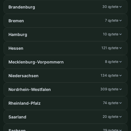
Brandenburg
30 qytete
Bremen
7 qytete
Hamburg
10 qytete
Hessen
121 qytete
Mecklenburg-Vorpommern
8 qytete
Niedersachsen
134 qytete
Nordrhein-Westfalen
309 qytete
Rheinland-Pfalz
74 qytete
Saarland
20 qytete
Sachsen
29 qytete