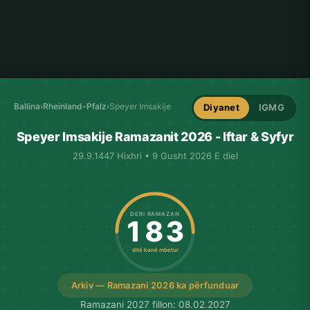
Ballina
›
Rheinland-Pfalz
›
Speyer Imsakije
Diyanet
IGMG
Speyer Imsakije Ramazanit 2026 - Iftar & Syfyr
29.9.1447 Hixhri • 9 Gusht 2026 E diel
DERI RAMAZAN
183
ditë kanë mbetur
Arkiv — Ramazani 2026 ka përfunduar
Ramazani 2027 fillon: 08.02.2027