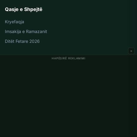
Qasje e Shpejtë
Kryefaqja
Imsakija e Ramazanit
Ditët Fetare 2026
×
HAPËSIRË REKLAMIMI
Oraret e Namazit në Gjermani
Oraret e Namazit në Berlin
Oraret e Namazit në Hamburg
Oraret e Namazit në München
Oraret e Namazit në Köln
Oraret e Namazit në Frankfurt
Korporata