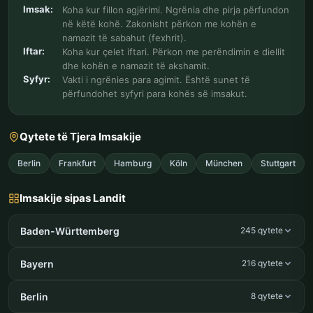
Imsak:
Koha kur fillon agjërimi. Ngrënia dhe pirja përfundon
në këtë kohë. Zakonisht përkon me kohën e
namazit të sabahut (fexhrit).
Iftar:
Koha kur çelet iftari. Përkon me perëndimin e diellit
dhe kohën e namazit të akshamit.
Syfyr:
Vakti i ngrënies para agimit. Është sunet të
përfundohet syfyri para kohës së imsakut.
Qytete të Tjera Imsakije
Berlin
Frankfurt
Hamburg
Köln
München
Stuttgart
Imsakije sipas Landit
Baden-Württemberg
245 qytete
Bayern
216 qytete
Berlin
8 qytete