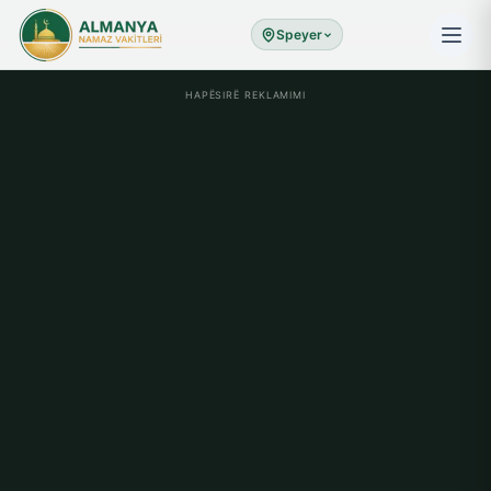
Speyer
HAPËSIRË REKLAMIMI