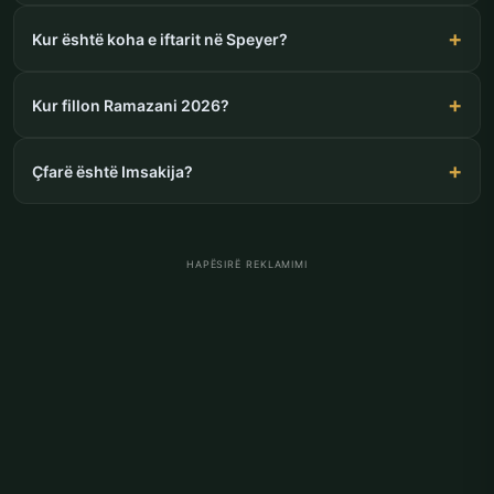
Kur është koha e iftarit në Speyer?
Kur fillon Ramazani 2026?
Çfarë është Imsakija?
HAPËSIRË REKLAMIMI