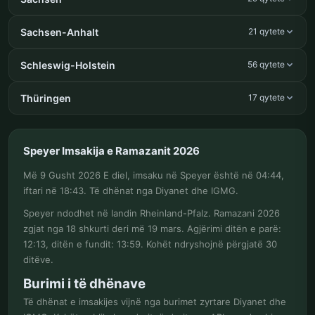
Sachsen-Anhalt
21 qytete
Schleswig-Holstein
56 qytete
Thüringen
17 qytete
Speyer Imsakija e Ramazanit 2026
Më 9 Gusht 2026 E diel, imsaku në Speyer është në 04:44,
iftari në 18:43. Të dhënat nga Diyanet dhe IGMG.
Speyer ndodhet në landin Rheinland-Pfalz. Ramazani 2026
zgjat nga 18 shkurti deri më 19 mars. Agjërimi ditën e parë:
12:13, ditën e fundit: 13:59. Kohët ndryshojnë përgjatë 30
ditëve.
Burimi i të dhënave
Të dhënat e imsakijes vijnë nga burimet zyrtare Diyanet dhe