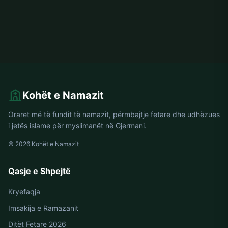
Kohët e Namazit
Oraret më të fundit të namazit, përmbajtje fetare dhe udhëzues
i jetës islame për myslimanët në Gjermani.
© 2026 Kohët e Namazit
Qasje e Shpejtë
Kryefaqja
Imsakija e Ramazanit
Ditët Fetare 2026