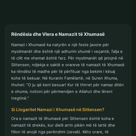
Rëndësia dhe Vlera e Namazit të Xhumasë
Namazi i Xhumasë ka natyrën e një feste javore për
myslimanët dhe është një adhurim shumë i veçantë, falja e
të cilit me xhemat është farz. Për myslimanët që jetojnë në
Sittensen, ndjekja e saktë e orareve të namazit të Xhumasë
ka rëndësi të madhe për të përfituar nga bekimi i kësaj
kohe të bekuar. Në Kuranin Famëlartë, në Suren Xhuma,
thuhet: "O ju që keni besuar! Kur të thirret për namaz ditën
e xhuma, nxitoni për përmendjen e Allahut dhe lëreni
tregtinë."
Si Llogaritet Namazi i Xhumasë në Sittensen?
Ora e namazit të Xhumasë për Sittensen është koha e
namazit të drekës, kur dielli arrin pikën më të lartë dhe
fillon të anojë nga perëndimi (zevali). Këto orare, të