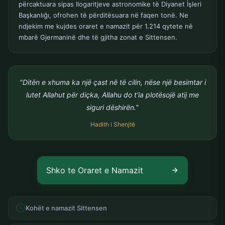
përcaktuara sipas llogaritjeve astronomike të Diyanet İşleri
Başkanlığı, ofrohen të përditësuara në faqen tonë. Ne
ndjekim me kujdes oraret e namazit për 1.214 qytete në
mbarë Gjermaninë dhe të gjitha zonat e Sittensen.
"Ditën e xhuma ka një çast në të cilin, nëse një besimtar i
lutet Allahut për diçka, Allahu do t'ia plotësojë atij me
siguri dëshirën."
Hadith i Shenjtë
Shko te Oraret e Namazit
Kohët e namazit Sittensen