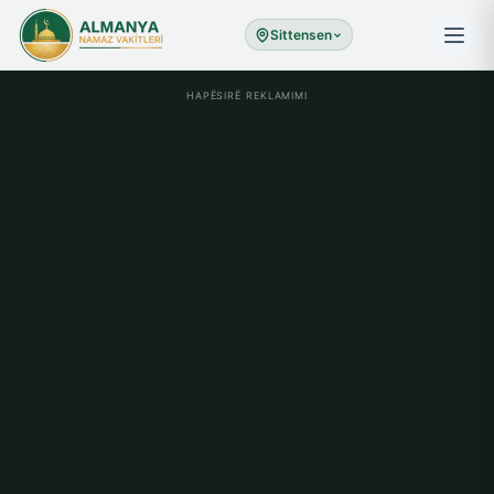
Sittensen
HAPËSIRË REKLAMIMI