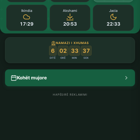
Ikindia
Akshami
Jacia
17:29
20:53
22:33
NAMAZI I XHUMAS
:
:
:
6
02
33
36
DITË
ORË
MIN
SEK
Kohët mujore
HAPËSIRË REKLAMIMI