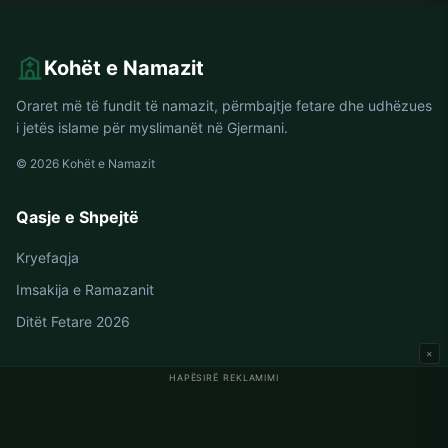
Kohët e Namazit
Oraret më të fundit të namazit, përmbajtje fetare dhe udhëzues
i jetës islame për myslimanët në Gjermani.
© 2026 Kohët e Namazit
Qasje e Shpejtë
Kryefaqja
Imsakija e Ramazanit
Ditët Fetare 2026
×
HAPËSIRË REKLAMIMI
Oraret e Namazit në Gjermani
Oraret e Namazit në Berlin