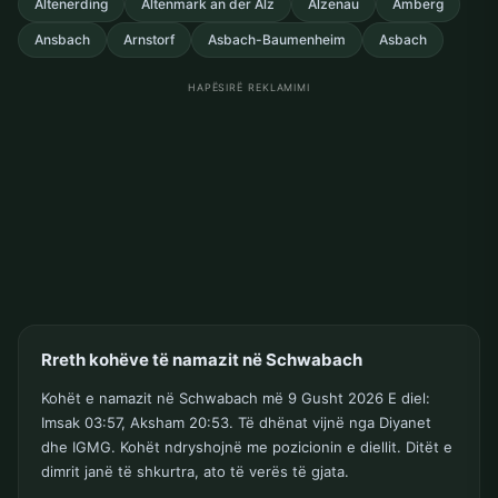
Altenerding
Altenmark an der Alz
Alzenau
Amberg
Ansbach
Arnstorf
Asbach-Baumenheim
Asbach
HAPËSIRË REKLAMIMI
Rreth kohëve të namazit në Schwabach
Kohët e namazit në Schwabach më 9 Gusht 2026 E diel:
Imsak 03:57, Aksham 20:53. Të dhënat vijnë nga Diyanet
dhe IGMG. Kohët ndryshojnë me pozicionin e diellit. Ditët e
dimrit janë të shkurtra, ato të verës të gjata.