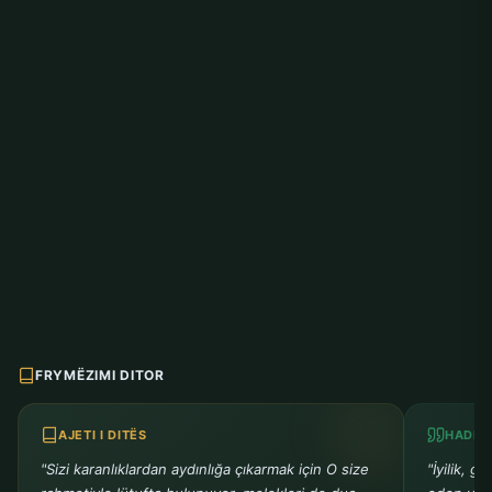
FRYMËZIMI DITOR
AJETI I DITËS
HADITH
"Sizi karanlıklardan aydınlığa çıkarmak için O size
"İyilik, g