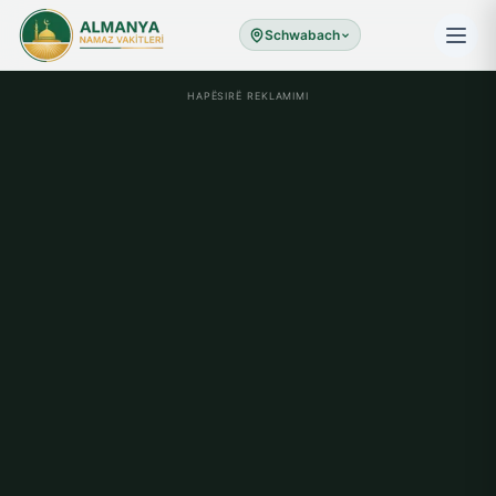
Schwabach
HAPËSIRË REKLAMIMI