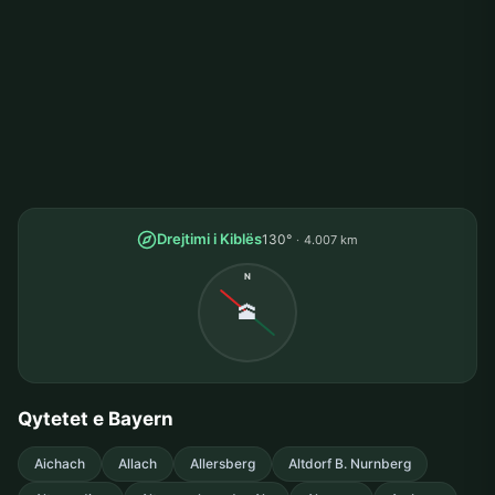
Drejtimi i Kiblës
130°
4.007 km
N
🕋
Qytetet e Bayern
Aichach
Allach
Allersberg
Altdorf B. Nurnberg