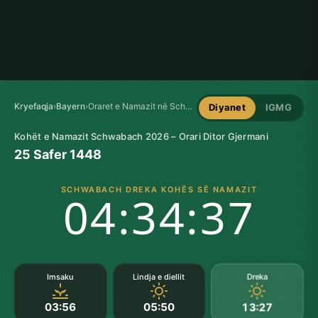
Kryefaqja
›
Bayern
›
Oraret e Namazit në Schwabach
Diyanet
IGMG
Kohët e Namazit Schwabach 2026 – Orari Ditor Gjermani
25 Safer 1448
SCHWABACH DREKA KOHËS SË NAMAZIT
04:34:36
Dreka
Imsaku
Lindja e diellit
03:56
05:50
13:27