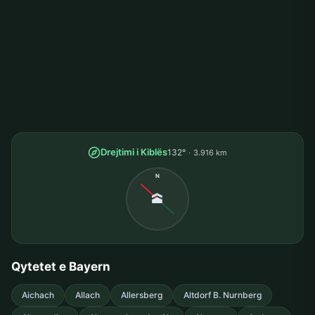
Drejtimi i Kiblës
132°
3.916 km
N
🕋
Qytetet e Bayern
Aichach
Allach
Allersberg
Altdorf B. Nurnberg